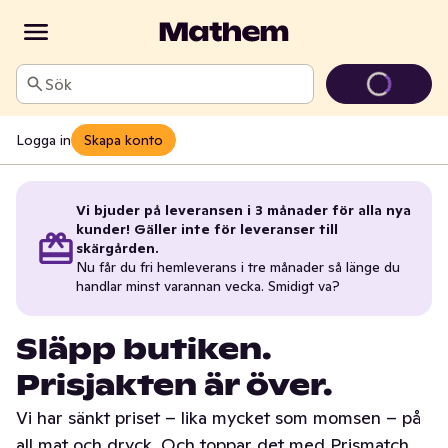
Sök
Logga in
Skapa konto
Vi bjuder på leveransen i 3 månader för alla nya
kunder! Gäller inte för leveranser till
skärgården.
Nu får du fri hemleverans i tre månader så länge du
handlar minst varannan vecka. Smidigt va?
Släpp butiken.
Prisjakten är över.
Vi har sänkt priset – lika mycket som momsen – på
all mat och dryck. Och toppar det med Prismatch