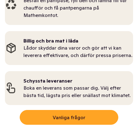
Beställ en pantpåse, fyll den och lämna till vår
chaufför och få pantpengarna på
Mathemkontot.
Billig och bra mat i låda
Lådor skyddar dina varor och gör att vi kan
leverera effektivare, och därför pressa priserna.
Schyssta leveranser
Boka en leverans som passar dig. Välj efter
bästa tid, lägsta pris eller snällast mot klimatet.
Vanliga frågor