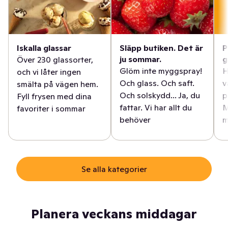
Iskalla glassar
Släpp butiken. Det är
P
ju sommar.
g
Över 230 glassorter,
Glöm inte myggspray!
H
och vi låter ingen
Och glass. Och saft.
v
smälta på vägen hem.
Och solskydd... Ja, du
p
Fyll frysen med dina
fattar. Vi har allt du
M
favoriter i sommar
behöver
m
Se alla kategorier
Planera veckans middagar