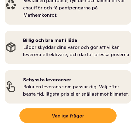
Beställ en pantpåse, fyll den och lämna till vår
chaufför och få pantpengarna på
Mathemkontot.
Billig och bra mat i låda
Lådor skyddar dina varor och gör att vi kan
leverera effektivare, och därför pressa priserna.
Schyssta leveranser
Boka en leverans som passar dig. Välj efter
bästa tid, lägsta pris eller snällast mot klimatet.
Vanliga frågor