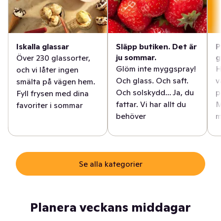
Iskalla glassar
Släpp butiken. Det är
P
ju sommar.
g
Över 230 glassorter,
Glöm inte myggspray!
H
och vi låter ingen
Och glass. Och saft.
v
smälta på vägen hem.
Och solskydd... Ja, du
p
Fyll frysen med dina
fattar. Vi har allt du
M
favoriter i sommar
behöver
m
Se alla kategorier
Planera veckans middagar