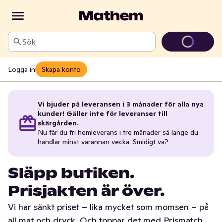
Sök
Logga in
Skapa konto
Vi bjuder på leveransen i 3 månader för alla nya
kunder! Gäller inte för leveranser till
skärgården.
Nu får du fri hemleverans i tre månader så länge du
handlar minst varannan vecka. Smidigt va?
Släpp butiken.
Prisjakten är över.
Vi har sänkt priset – lika mycket som momsen – på
all mat och dryck. Och toppar det med Prismatch