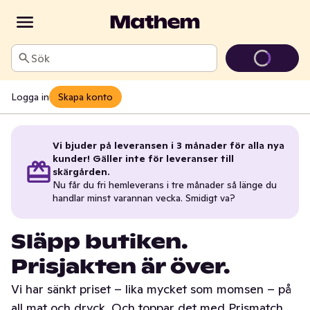
Sök
Logga in
Skapa konto
Vi bjuder på leveransen i 3 månader för alla nya
kunder! Gäller inte för leveranser till
skärgården.
Nu får du fri hemleverans i tre månader så länge du
handlar minst varannan vecka. Smidigt va?
Släpp butiken.
Prisjakten är över.
Vi har sänkt priset – lika mycket som momsen – på
all mat och dryck. Och toppar det med Prismatch