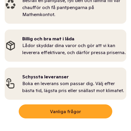
Beställ en pantpåse, fyll den och lämna till vår
chaufför och få pantpengarna på
Mathemkontot.
Billig och bra mat i låda
Lådor skyddar dina varor och gör att vi kan
leverera effektivare, och därför pressa priserna.
Schyssta leveranser
Boka en leverans som passar dig. Välj efter
bästa tid, lägsta pris eller snällast mot klimatet.
Vanliga frågor