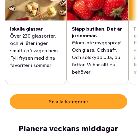
Iskalla glassar
Släpp butiken. Det är
P
ju sommar.
g
Över 230 glassorter,
Glöm inte myggspray!
H
och vi låter ingen
Och glass. Och saft.
v
smälta på vägen hem.
Och solskydd... Ja, du
p
Fyll frysen med dina
fattar. Vi har allt du
M
favoriter i sommar
behöver
m
Se alla kategorier
Planera veckans middagar