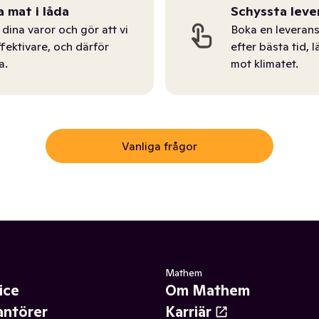
a mat i låda
Schyssta leve
dina varor och gör att vi
Boka en leverans
ffektivare, och därför
efter bästa tid, l
a.
mot klimatet.
Vanliga frågor
Mathem
ice
Om Mathem
antörer
Karriär