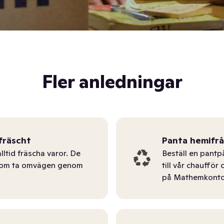
Fler anledningar
fräscht
Panta hemifr
lltid fräscha varor. De
Beställ en pantp
tom ta omvägen genom
till vår chauffö
på Mathemkonto