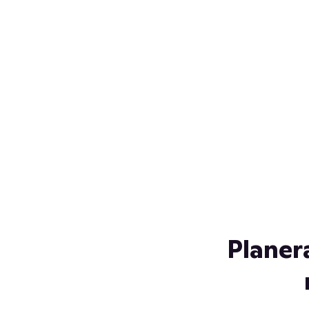
Över 230 glassorter, och vi
s
låter ingen smälta på vägen
Gl
hem. Fyll frysen med dina
gl
favoriter i sommar
so
al
Planer