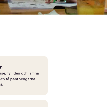
ån
åse, fyll den och lämna
r och få pantpengarna
t.