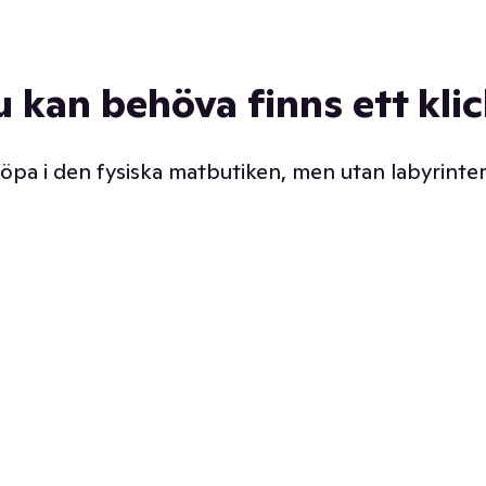
u kan behöva finns ett kli
 köpa i den fysiska matbutiken, men utan labyrinter
äpp butiken. Det är ju
Prismatch med garanti