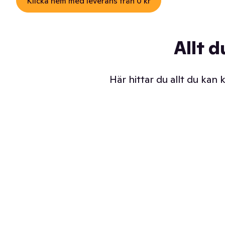
Klicka hem med leverans från 0 kr
Allt d
Här hittar du allt du kan
Iskalla glassar
Sl