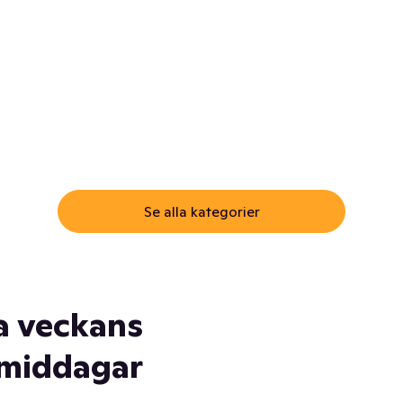
ommar.
Här får du samma varor till
samma lägsta pris som i
öm inte myggspray! Och
matbutiken. Men utan att g
ass. Och saft. Och
till matbutiken
lskydd... Ja, du fattar. Vi har
lt du behöver
Se alla kategorier
a veckans
middagar