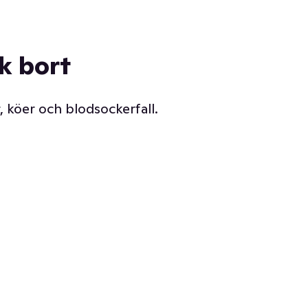
ck bort
, köer och blodsockerfall.
Vår delikatessdisk