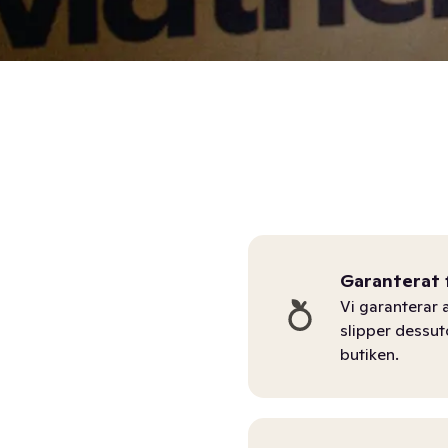
Garanterat 
Vi garanterar a
slipper dessu
butiken.