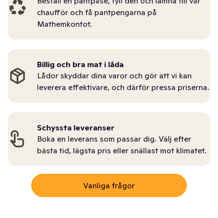
Beställ en pantpåse, fyll den och lämna till vår
chaufför och få pantpengarna på
Mathemkontot.
Billig och bra mat i låda
Lådor skyddar dina varor och gör att vi kan
leverera effektivare, och därför pressa priserna.
Schyssta leveranser
Boka en leverans som passar dig. Välj efter
bästa tid, lägsta pris eller snällast mot klimatet.
Vanliga frågor