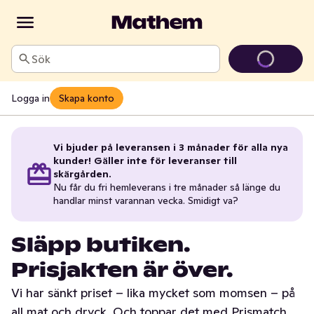
Sök
Logga in
Skapa konto
Vi bjuder på leveransen i 3 månader för alla nya
kunder! Gäller inte för leveranser till
skärgården.
Nu får du fri hemleverans i tre månader så länge du
handlar minst varannan vecka. Smidigt va?
Släpp butiken.
Prisjakten är över.
Vi har sänkt priset – lika mycket som momsen – på
all mat och dryck. Och toppar det med Prismatch