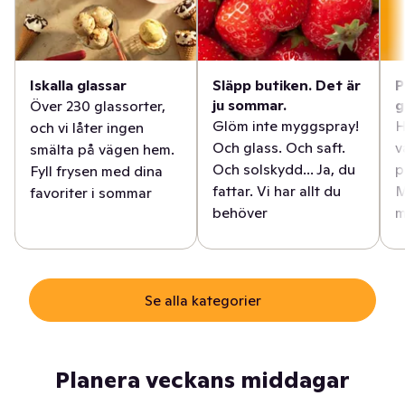
Iskalla glassar
Släpp butiken. Det är
P
ju sommar.
g
Över 230 glassorter,
Glöm inte myggspray!
H
och vi låter ingen
Och glass. Och saft.
v
smälta på vägen hem.
Och solskydd... Ja, du
p
Fyll frysen med dina
fattar. Vi har allt du
M
favoriter i sommar
behöver
m
Se alla kategorier
Planera veckans middagar