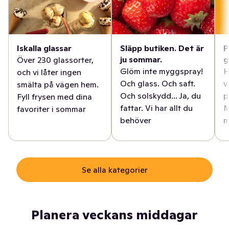
Iskalla glassar
Släpp butiken. Det är
P
ju sommar.
g
Över 230 glassorter,
Glöm inte myggspray!
H
och vi låter ingen
Och glass. Och saft.
v
smälta på vägen hem.
Och solskydd... Ja, du
p
Fyll frysen med dina
fattar. Vi har allt du
M
favoriter i sommar
behöver
m
Se alla kategorier
Planera veckans middagar