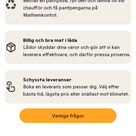
Beställ en pantpåse, fyll den och lämna till vår
chaufför och få pantpengarna på
Mathemkontot.
Billig och bra mat i låda
Lådor skyddar dina varor och gör att vi kan
leverera effektivare, och därför pressa priserna.
Schyssta leveranser
Boka en leverans som passar dig. Välj efter
bästa tid, lägsta pris eller snällast mot klimatet.
Vanliga frågor