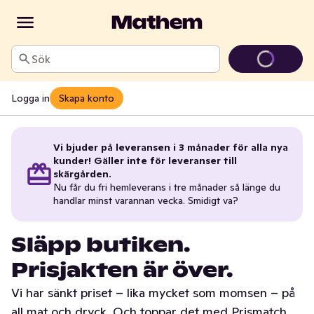
Sök
Logga in
Skapa konto
Vi bjuder på leveransen i 3 månader för alla nya
kunder! Gäller inte för leveranser till
skärgården.
Nu får du fri hemleverans i tre månader så länge du
handlar minst varannan vecka. Smidigt va?
Släpp butiken.
Prisjakten är över.
Vi har sänkt priset – lika mycket som momsen – på
all mat och dryck. Och toppar det med Prismatch