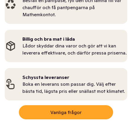
Beställ en pantpåse, fyll den och lämna till vår
chaufför och få pantpengarna på
Mathemkontot.
Billig och bra mat i låda
Lådor skyddar dina varor och gör att vi kan
leverera effektivare, och därför pressa priserna.
Schyssta leveranser
Boka en leverans som passar dig. Välj efter
bästa tid, lägsta pris eller snällast mot klimatet.
Vanliga frågor