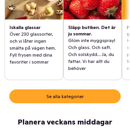
Iskalla glassar
Släpp butiken. Det är
P
ju sommar.
g
Över 230 glassorter,
Glöm inte myggspray!
H
och vi låter ingen
Och glass. Och saft.
v
smälta på vägen hem.
Och solskydd... Ja, du
p
Fyll frysen med dina
fattar. Vi har allt du
M
favoriter i sommar
behöver
m
Se alla kategorier
Planera veckans middagar