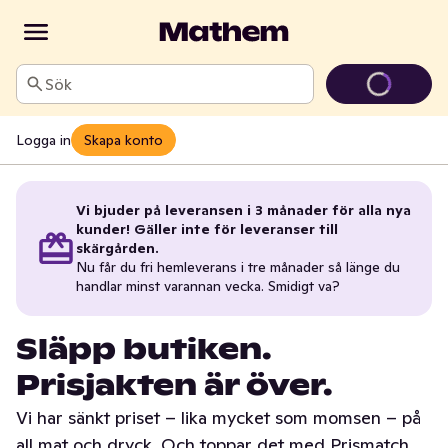
Sök
Logga in
Skapa konto
Vi bjuder på leveransen i 3 månader för alla nya
kunder! Gäller inte för leveranser till
skärgården.
Nu får du fri hemleverans i tre månader så länge du
handlar minst varannan vecka. Smidigt va?
Släpp butiken.
Prisjakten är över.
Vi har sänkt priset – lika mycket som momsen – på
all mat och dryck. Och toppar det med Prismatch