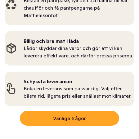
Beställ en pantpåse, fyll den och lämna till vår
chaufför och få pantpengarna på
Mathemkontot.
Billig och bra mat i låda
Lådor skyddar dina varor och gör att vi kan
leverera effektivare, och därför pressa priserna.
Schyssta leveranser
Boka en leverans som passar dig. Välj efter
bästa tid, lägsta pris eller snällast mot klimatet.
Vanliga frågor