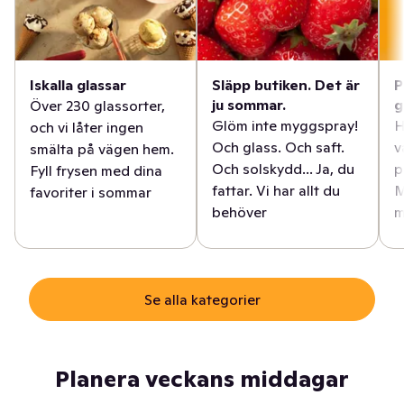
Iskalla glassar
Släpp butiken. Det är
P
ju sommar.
g
Över 230 glassorter,
Glöm inte myggspray!
H
och vi låter ingen
Och glass. Och saft.
v
smälta på vägen hem.
Och solskydd... Ja, du
p
Fyll frysen med dina
fattar. Vi har allt du
M
favoriter i sommar
behöver
m
Se alla kategorier
Planera veckans middagar