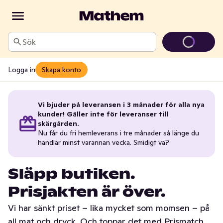
Sök
Logga in
Skapa konto
Vi bjuder på leveransen i 3 månader för alla nya
kunder! Gäller inte för leveranser till
skärgården.
Nu får du fri hemleverans i tre månader så länge du
handlar minst varannan vecka. Smidigt va?
Släpp butiken.
Prisjakten är över.
Vi har sänkt priset – lika mycket som momsen – på
all mat och dryck. Och toppar det med Prismatch