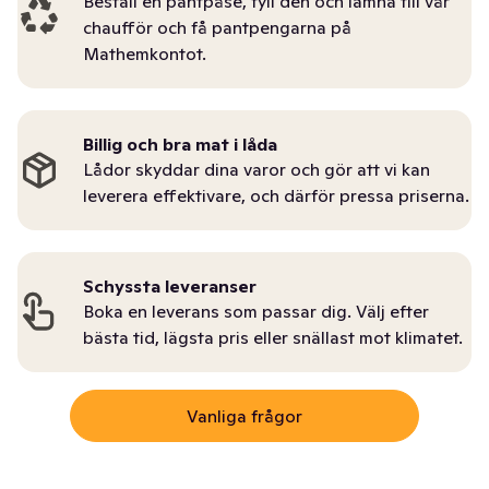
Beställ en pantpåse, fyll den och lämna till vår
chaufför och få pantpengarna på
Mathemkontot.
Billig och bra mat i låda
Lådor skyddar dina varor och gör att vi kan
leverera effektivare, och därför pressa priserna.
Schyssta leveranser
Boka en leverans som passar dig. Välj efter
bästa tid, lägsta pris eller snällast mot klimatet.
Vanliga frågor