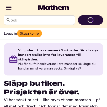
Sök
Logga in
Skapa konto
Vi bjuder på leveransen i 3 månader för alla nya
kunder! Gäller inte för leveranser till
skärgården.
Nu får du fri hemleverans i tre månader så länge du
handlar minst varannan vecka. Smidigt va?
Släpp butiken.
Prisjakten är över.
Vi har sänkt priset – lika mycket som momsen – på
all mat och dryck. Och toppar det med Prismatch