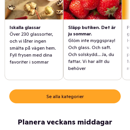
Iskalla glassar
Släpp butiken. Det är
P
ju sommar.
g
Över 230 glassorter,
Glöm inte myggspray!
H
och vi låter ingen
Och glass. Och saft.
v
smälta på vägen hem.
Och solskydd... Ja, du
p
Fyll frysen med dina
fattar. Vi har allt du
M
favoriter i sommar
behöver
m
Se alla kategorier
Planera veckans middagar