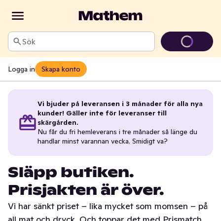
Sök
Logga in
Skapa konto
Vi bjuder på leveransen i 3 månader för alla nya
kunder! Gäller inte för leveranser till
skärgården.
Nu får du fri hemleverans i tre månader så länge du
handlar minst varannan vecka. Smidigt va?
Släpp butiken.
Prisjakten är över.
Vi har sänkt priset – lika mycket som momsen – på
all mat och dryck. Och toppar det med Prismatch