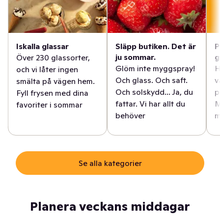
Iskalla glassar
Släpp butiken. Det är
P
ju sommar.
g
Över 230 glassorter,
Glöm inte myggspray!
H
och vi låter ingen
Och glass. Och saft.
v
smälta på vägen hem.
Och solskydd... Ja, du
p
Fyll frysen med dina
fattar. Vi har allt du
M
favoriter i sommar
behöver
m
Se alla kategorier
Planera veckans middagar