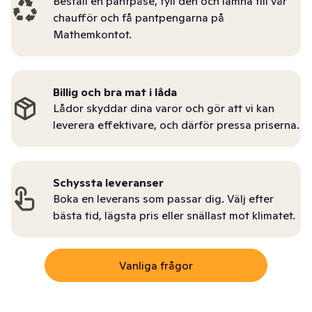
Beställ en pantpåse, fyll den och lämna till vår
chaufför och få pantpengarna på
Mathemkontot.
Billig och bra mat i låda
Lådor skyddar dina varor och gör att vi kan
leverera effektivare, och därför pressa priserna.
Schyssta leveranser
Boka en leverans som passar dig. Välj efter
bästa tid, lägsta pris eller snällast mot klimatet.
Vanliga frågor