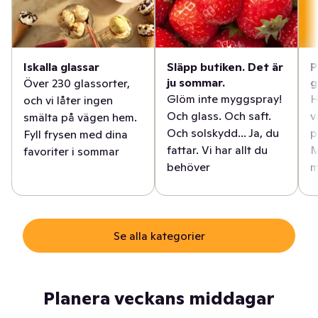
Iskalla glassar
Släpp butiken. Det är
P
ju sommar.
g
Över 230 glassorter,
Glöm inte myggspray!
H
och vi låter ingen
Och glass. Och saft.
v
smälta på vägen hem.
Och solskydd... Ja, du
p
Fyll frysen med dina
fattar. Vi har allt du
M
favoriter i sommar
behöver
m
Se alla kategorier
Planera veckans middagar