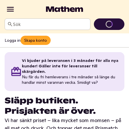
Sök
Logga in
Skapa konto
Vi bjuder på leveransen i 3 månader för alla nya
kunder! Gäller inte för leveranser till
skärgården.
Nu får du fri hemleverans i tre månader så länge du
handlar minst varannan vecka. Smidigt va?
Släpp butiken.
Prisjakten är över.
Vi har sänkt priset – lika mycket som momsen – på
all mat och dryck. Och toppar det med Prismatch