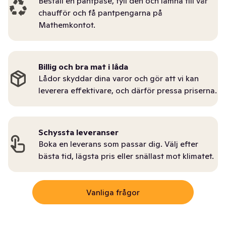
Beställ en pantpåse, fyll den och lämna till vår
chaufför och få pantpengarna på
Mathemkontot.
Billig och bra mat i låda
Lådor skyddar dina varor och gör att vi kan
leverera effektivare, och därför pressa priserna.
Schyssta leveranser
Boka en leverans som passar dig. Välj efter
bästa tid, lägsta pris eller snällast mot klimatet.
Vanliga frågor