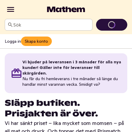
Sök
Logga in
Skapa konto
Vi bjuder på leveransen i 3 månader för alla nya
kunder! Gäller inte för leveranser till
skärgården.
Nu får du fri hemleverans i tre månader så länge du
handlar minst varannan vecka. Smidigt va?
Släpp butiken.
Prisjakten är över.
Vi har sänkt priset – lika mycket som momsen – på
all mat och dryck. Och toppar det med Prismatch