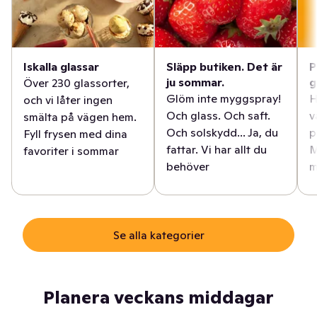
Iskalla glassar
Släpp butiken. Det är
P
ju sommar.
g
Över 230 glassorter,
Glöm inte myggspray!
H
och vi låter ingen
Och glass. Och saft.
v
smälta på vägen hem.
Och solskydd... Ja, du
p
Fyll frysen med dina
fattar. Vi har allt du
M
favoriter i sommar
behöver
m
Se alla kategorier
Planera veckans middagar