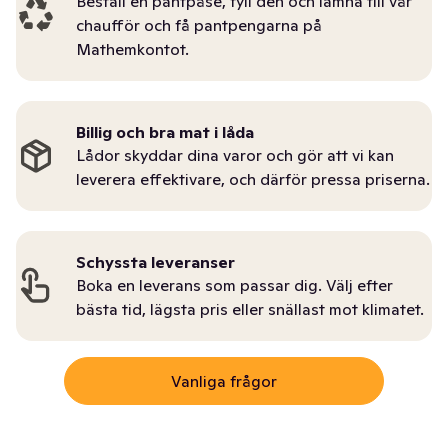
Beställ en pantpåse, fyll den och lämna till vår
chaufför och få pantpengarna på
Mathemkontot.
Billig och bra mat i låda
Lådor skyddar dina varor och gör att vi kan
leverera effektivare, och därför pressa priserna.
Schyssta leveranser
Boka en leverans som passar dig. Välj efter
bästa tid, lägsta pris eller snällast mot klimatet.
Vanliga frågor