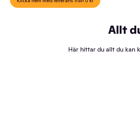
Klicka hem med leverans från 0 kr
Allt d
Här hittar du allt du kan
Iskalla glassar
Sl