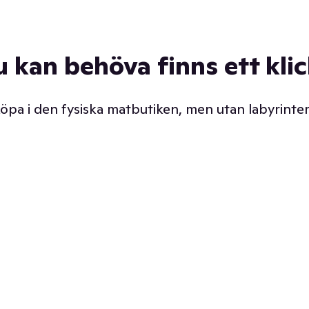
u kan behöva finns ett kli
 köpa i den fysiska matbutiken, men utan labyrinter
äpp butiken. Det är ju
Prismatch med garanti