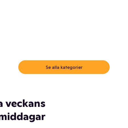
ommar.
Här får du samma varor till
samma lägsta pris som i
öm inte myggspray! Och
matbutiken. Men utan att g
ass. Och saft. Och
till matbutiken
lskydd... Ja, du fattar. Vi har
lt du behöver
Se alla kategorier
a veckans
middagar