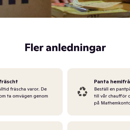
Fler anledningar
fräscht
Panta hemifr
lltid fräscha varor. De
Beställ en pantp
tom ta omvägen genom
till vår chauffö
på Mathemkonto