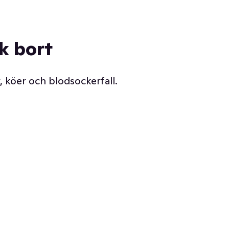
ck bort
, köer och blodsockerfall.
Vår delikatessdisk