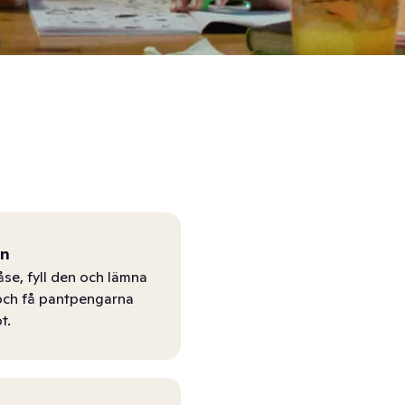
ån
åse, fyll den och lämna
r och få pantpengarna
t.