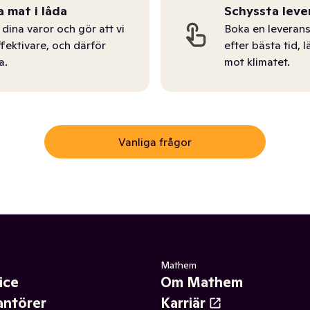
a mat i låda
Schyssta leve
dina varor och gör att vi
Boka en leverans
ffektivare, och därför
efter bästa tid, l
a.
mot klimatet.
Vanliga frågor
Mathem
ice
Om Mathem
antörer
Karriär