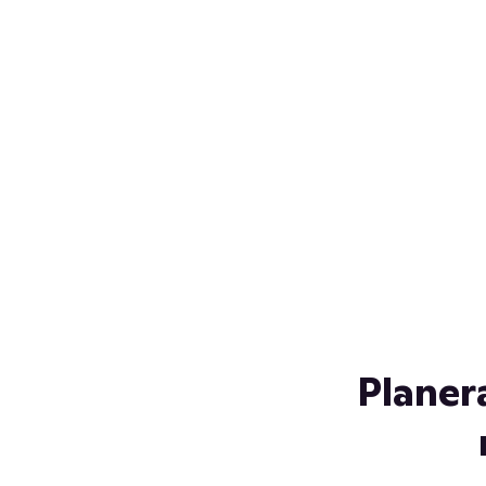
Över 230 glassorter, och vi
s
låter ingen smälta på vägen
Gl
hem. Fyll frysen med dina
gl
favoriter i sommar
so
al
Planer