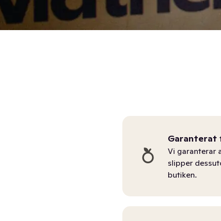
Garanterat 
Vi garanterar a
slipper dessu
butiken.