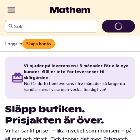
Sök
Logga in
Skapa konto
Vi bjuder på leveransen i 3 månader för alla nya
kunder! Gäller inte för leveranser till
skärgården.
Nu får du fri hemleverans i tre månader så länge du
handlar minst varannan vecka. Smidigt va?
Släpp butiken.
Prisjakten är över.
Vi har sänkt priset – lika mycket som momsen – på
all mat och dryck. Och toppar det med Prismatch