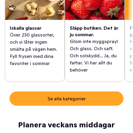
Iskalla glassar
Släpp butiken. Det är
P
ju sommar.
g
Över 230 glassorter,
Glöm inte myggspray!
H
och vi låter ingen
Och glass. Och saft.
v
smälta på vägen hem.
Och solskydd... Ja, du
p
Fyll frysen med dina
fattar. Vi har allt du
M
favoriter i sommar
behöver
m
Se alla kategorier
Planera veckans middagar