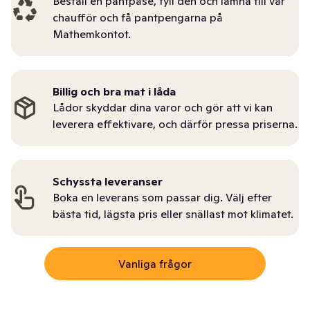
Beställ en pantpåse, fyll den och lämna till vår
chaufför och få pantpengarna på
Mathemkontot.
Billig och bra mat i låda
Lådor skyddar dina varor och gör att vi kan
leverera effektivare, och därför pressa priserna.
Schyssta leveranser
Boka en leverans som passar dig. Välj efter
bästa tid, lägsta pris eller snällast mot klimatet.
Vanliga frågor