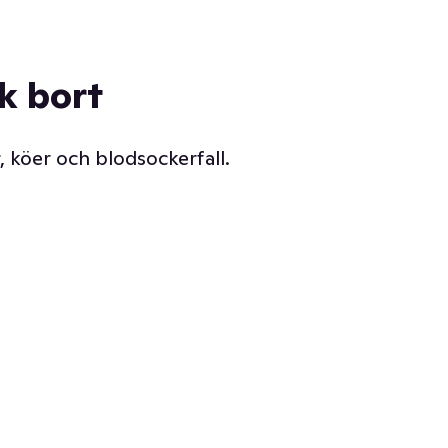
ck bort
, köer och blodsockerfall.
Vår delikatessdisk