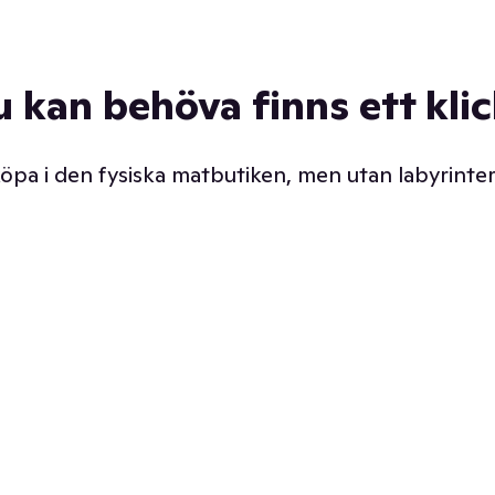
u kan behöva finns ett kli
 köpa i den fysiska matbutiken, men utan labyrinter
äpp butiken. Det är ju
Prismatch med garanti