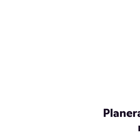
Över 230 glassorter, och vi
s
låter ingen smälta på vägen
Gl
hem. Fyll frysen med dina
gl
favoriter i sommar
so
al
Planer