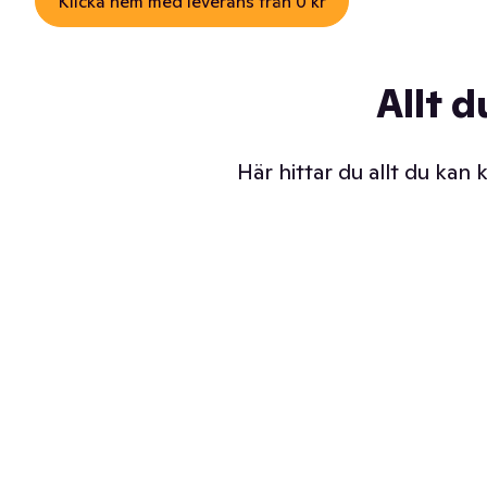
Klicka hem med leverans från 0 kr
Allt d
Här hittar du allt du kan
Iskalla glassar
Sl