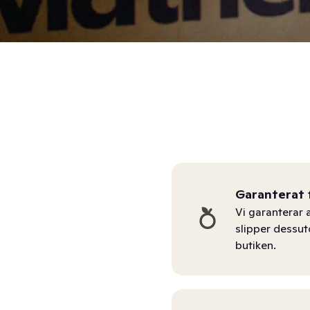
Garanterat 
Vi garanterar a
slipper dessu
butiken.