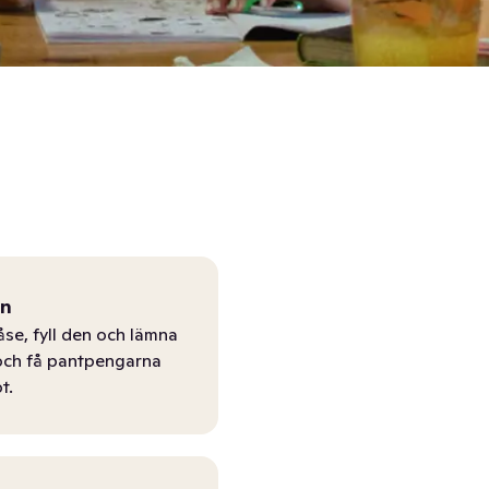
ån
åse, fyll den och lämna
r och få pantpengarna
t.