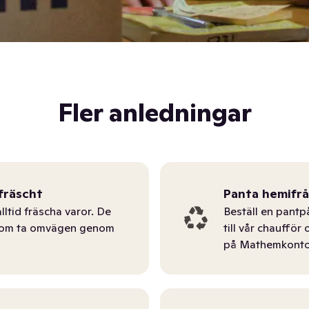
Fler anledningar
fräscht
Panta hemifr
lltid fräscha varor. De
Beställ en pantp
tom ta omvägen genom
till vår chauffö
på Mathemkonto