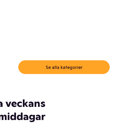
ommar.
Här får du samma varor till
samma lägsta pris som i
öm inte myggspray! Och
matbutiken. Men utan att g
ass. Och saft. Och
till matbutiken
lskydd... Ja, du fattar. Vi har
lt du behöver
Se alla kategorier
a veckans
middagar