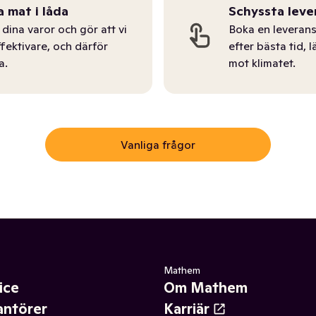
a mat i låda
Schyssta leve
dina varor och gör att vi
Boka en leverans
ffektivare, och därför
efter bästa tid, l
a.
mot klimatet.
Vanliga frågor
Mathem
ice
Om Mathem
antörer
Karriär