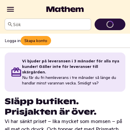
Sök
Logga in
Skapa konto
Vi bjuder på leveransen i 3 månader för alla nya
kunder! Gäller inte för leveranser till
skärgården.
Nu får du fri hemleverans i tre månader så länge du
handlar minst varannan vecka. Smidigt va?
Släpp butiken.
Prisjakten är över.
Vi har sänkt priset – lika mycket som momsen – på
all mat och dryck. Och toppar det med Prismatch