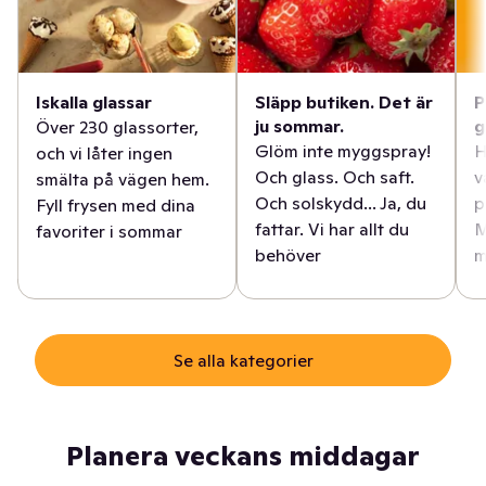
Iskalla glassar
Släpp butiken. Det är
P
ju sommar.
g
Över 230 glassorter,
Glöm inte myggspray!
H
och vi låter ingen
Och glass. Och saft.
v
smälta på vägen hem.
Och solskydd... Ja, du
p
Fyll frysen med dina
fattar. Vi har allt du
M
favoriter i sommar
behöver
m
Se alla kategorier
Planera veckans middagar