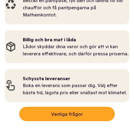
Beställ en pantpåse, fyll den och lämna till vår
chaufför och få pantpengarna på
Mathemkontot.
Billig och bra mat i låda
Lådor skyddar dina varor och gör att vi kan
leverera effektivare, och därför pressa priserna.
Schyssta leveranser
Boka en leverans som passar dig. Välj efter
bästa tid, lägsta pris eller snällast mot klimatet.
Vanliga frågor