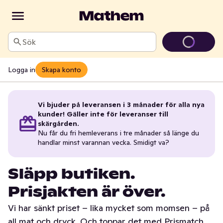
Sök
Logga in
Skapa konto
Vi bjuder på leveransen i 3 månader för alla nya
kunder! Gäller inte för leveranser till
skärgården.
Nu får du fri hemleverans i tre månader så länge du
handlar minst varannan vecka. Smidigt va?
Släpp butiken.
Prisjakten är över.
Vi har sänkt priset – lika mycket som momsen – på
all mat och dryck. Och toppar det med Prismatch