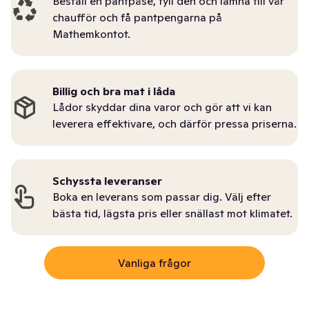
Beställ en pantpåse, fyll den och lämna till vår
chaufför och få pantpengarna på
Mathemkontot.
Billig och bra mat i låda
Lådor skyddar dina varor och gör att vi kan
leverera effektivare, och därför pressa priserna.
Schyssta leveranser
Boka en leverans som passar dig. Välj efter
bästa tid, lägsta pris eller snällast mot klimatet.
Vanliga frågor