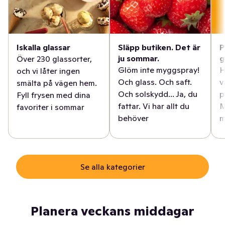
Iskalla glassar
Släpp butiken. Det är
P
ju sommar.
g
Över 230 glassorter,
Glöm inte myggspray!
H
och vi låter ingen
Och glass. Och saft.
v
smälta på vägen hem.
Och solskydd... Ja, du
p
Fyll frysen med dina
fattar. Vi har allt du
M
favoriter i sommar
behöver
m
Se alla kategorier
Planera veckans middagar