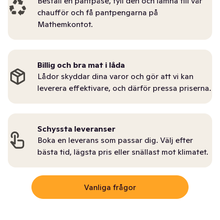
Beställ en pantpåse, fyll den och lämna till vår
chaufför och få pantpengarna på
Mathemkontot.
Billig och bra mat i låda
Lådor skyddar dina varor och gör att vi kan
leverera effektivare, och därför pressa priserna.
Schyssta leveranser
Boka en leverans som passar dig. Välj efter
bästa tid, lägsta pris eller snällast mot klimatet.
Vanliga frågor