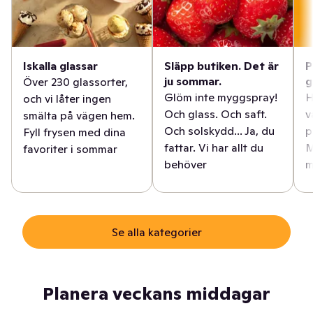
Iskalla glassar
Släpp butiken. Det är
P
ju sommar.
g
Över 230 glassorter,
Glöm inte myggspray!
H
och vi låter ingen
Och glass. Och saft.
v
smälta på vägen hem.
Och solskydd... Ja, du
p
Fyll frysen med dina
fattar. Vi har allt du
M
favoriter i sommar
behöver
m
Se alla kategorier
Planera veckans middagar