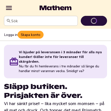
Sök
Logga in
Skapa konto
Vi bjuder på leveransen i 3 månader för alla nya
kunder! Gäller inte för leveranser till
skärgården.
Nu får du fri hemleverans i tre månader så länge du
handlar minst varannan vecka. Smidigt va?
Släpp butiken.
Prisjakten är över.
Vi har sänkt priset – lika mycket som momsen – på
all mat och dryck. Och toppar det med Prismatch