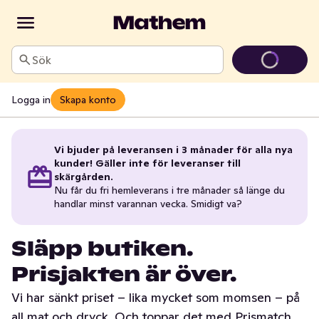
Sök
Logga in
Skapa konto
Vi bjuder på leveransen i 3 månader för alla nya
kunder! Gäller inte för leveranser till
skärgården.
Nu får du fri hemleverans i tre månader så länge du
handlar minst varannan vecka. Smidigt va?
Släpp butiken.
Prisjakten är över.
Vi har sänkt priset – lika mycket som momsen – på
all mat och dryck. Och toppar det med Prismatch