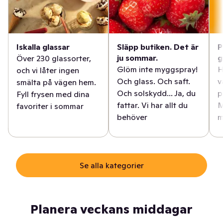
Iskalla glassar
Släpp butiken. Det är
P
ju sommar.
g
Över 230 glassorter,
Glöm inte myggspray!
H
och vi låter ingen
Och glass. Och saft.
v
smälta på vägen hem.
Och solskydd... Ja, du
p
Fyll frysen med dina
fattar. Vi har allt du
M
favoriter i sommar
behöver
m
Se alla kategorier
Planera veckans middagar