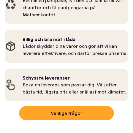
Beställ en pantpåse, fyll den och lämna till vår
chaufför och få pantpengarna på
Mathemkontot.
Billig och bra mat i låda
Lådor skyddar dina varor och gör att vi kan
leverera effektivare, och därför pressa priserna.
Schyssta leveranser
Boka en leverans som passar dig. Välj efter
bästa tid, lägsta pris eller snällast mot klimatet.
Vanliga frågor