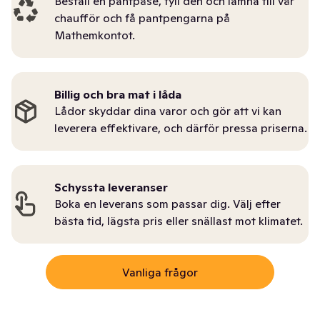
Beställ en pantpåse, fyll den och lämna till vår
chaufför och få pantpengarna på
Mathemkontot.
Billig och bra mat i låda
Lådor skyddar dina varor och gör att vi kan
leverera effektivare, och därför pressa priserna.
Schyssta leveranser
Boka en leverans som passar dig. Välj efter
bästa tid, lägsta pris eller snällast mot klimatet.
Vanliga frågor