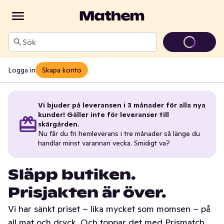
Sök
Logga in
Skapa konto
Vi bjuder på leveransen i 3 månader för alla nya
kunder! Gäller inte för leveranser till
skärgården.
Nu får du fri hemleverans i tre månader så länge du
handlar minst varannan vecka. Smidigt va?
Släpp butiken.
Prisjakten är över.
Vi har sänkt priset – lika mycket som momsen – på
all mat och dryck. Och toppar det med Prismatch