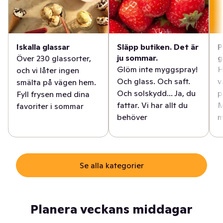
Iskalla glassar
Släpp butiken. Det är
P
ju sommar.
g
Över 230 glassorter,
Glöm inte myggspray!
H
och vi låter ingen
Och glass. Och saft.
v
smälta på vägen hem.
Och solskydd... Ja, du
p
Fyll frysen med dina
fattar. Vi har allt du
M
favoriter i sommar
behöver
m
Se alla kategorier
Planera veckans middagar