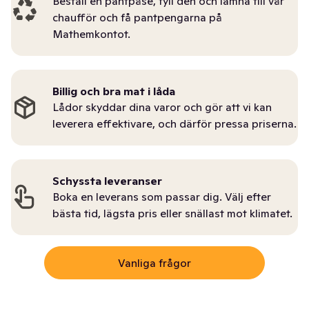
Beställ en pantpåse, fyll den och lämna till vår
chaufför och få pantpengarna på
Mathemkontot.
Billig och bra mat i låda
Lådor skyddar dina varor och gör att vi kan
leverera effektivare, och därför pressa priserna.
Schyssta leveranser
Boka en leverans som passar dig. Välj efter
bästa tid, lägsta pris eller snällast mot klimatet.
Vanliga frågor