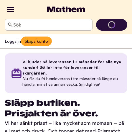
Sök
Logga in
Skapa konto
Vi bjuder på leveransen i 3 månader för alla nya
kunder! Gäller inte för leveranser till
skärgården.
Nu får du fri hemleverans i tre månader så länge du
handlar minst varannan vecka. Smidigt va?
Släpp butiken.
Prisjakten är över.
Vi har sänkt priset – lika mycket som momsen – på
all mat och dryck. Och toppar det med Prismatch