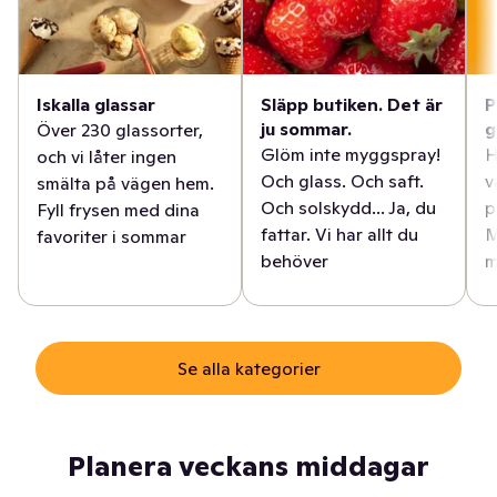
Iskalla glassar
Släpp butiken. Det är
P
ju sommar.
g
Över 230 glassorter,
Glöm inte myggspray!
H
och vi låter ingen
Och glass. Och saft.
v
smälta på vägen hem.
Och solskydd... Ja, du
p
Fyll frysen med dina
fattar. Vi har allt du
M
favoriter i sommar
behöver
m
Se alla kategorier
Planera veckans middagar