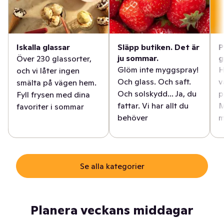
Iskalla glassar
Släpp butiken. Det är
P
ju sommar.
g
Över 230 glassorter,
Glöm inte myggspray!
H
och vi låter ingen
Och glass. Och saft.
v
smälta på vägen hem.
Och solskydd... Ja, du
p
Fyll frysen med dina
fattar. Vi har allt du
M
favoriter i sommar
behöver
m
Se alla kategorier
Planera veckans middagar