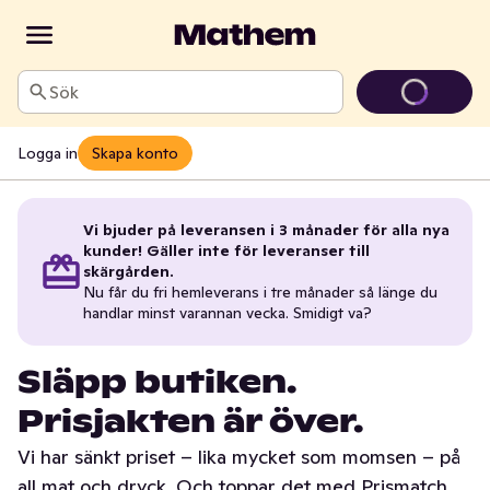
Sök
Logga in
Skapa konto
Vi bjuder på leveransen i 3 månader för alla nya
kunder! Gäller inte för leveranser till
skärgården.
Nu får du fri hemleverans i tre månader så länge du
handlar minst varannan vecka. Smidigt va?
Släpp butiken.
Prisjakten är över.
Vi har sänkt priset – lika mycket som momsen – på
all mat och dryck. Och toppar det med Prismatch