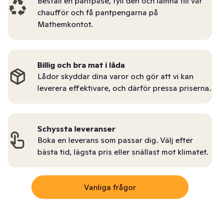
Beställ en pantpåse, fyll den och lämna till vår
chaufför och få pantpengarna på
Mathemkontot.
Billig och bra mat i låda
Lådor skyddar dina varor och gör att vi kan
leverera effektivare, och därför pressa priserna.
Schyssta leveranser
Boka en leverans som passar dig. Välj efter
bästa tid, lägsta pris eller snällast mot klimatet.
Vanliga frågor