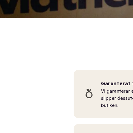
Garanterat 
Vi garanterar a
slipper dessu
butiken.