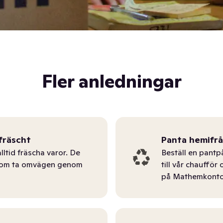
Fler anledningar
fräscht
Panta hemifr
lltid fräscha varor. De
Beställ en pantp
tom ta omvägen genom
till vår chauffö
på Mathemkonto