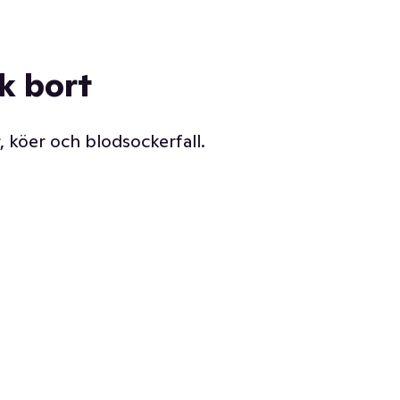
ck bort
, köer och blodsockerfall.
Vår delikatessdisk