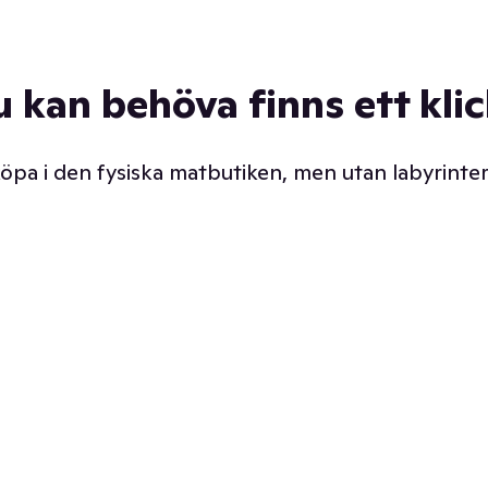
u kan behöva finns ett kli
 köpa i den fysiska matbutiken, men utan labyrinter
äpp butiken. Det är ju
Prismatch med garanti