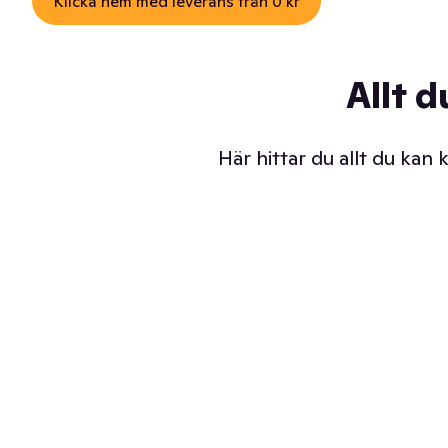
Klicka hem med leverans från 0 kr
Allt d
Här hittar du allt du kan
Iskalla glassar
Sl