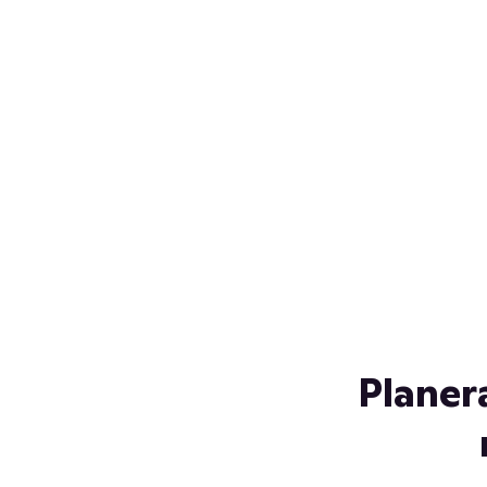
Över 230 glassorter, och vi
s
låter ingen smälta på vägen
Gl
hem. Fyll frysen med dina
gl
favoriter i sommar
so
al
Planer