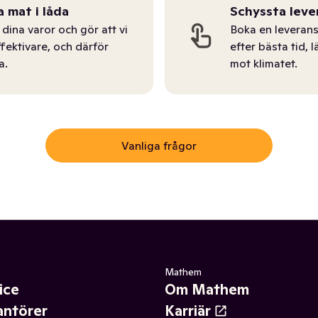
a mat i låda
Schyssta leve
dina varor och gör att vi
Boka en leverans
ffektivare, och därför
efter bästa tid, l
a.
mot klimatet.
Vanliga frågor
Mathem
ice
Om Mathem
antörer
Karriär