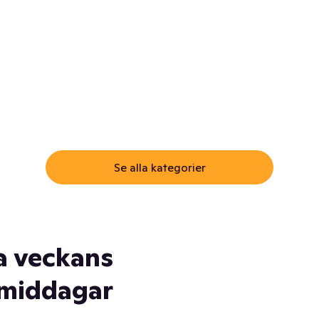
ommar.
Här får du samma varor till
samma lägsta pris som i
öm inte myggspray! Och
matbutiken. Men utan att g
ass. Och saft. Och
till matbutiken
lskydd... Ja, du fattar. Vi har
lt du behöver
Se alla kategorier
a veckans
middagar