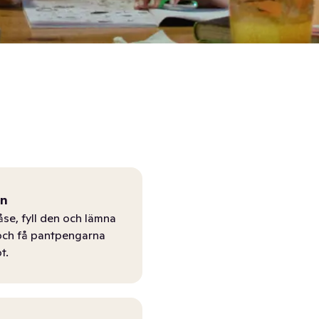
ån
åse, fyll den och lämna
r och få pantpengarna
t.