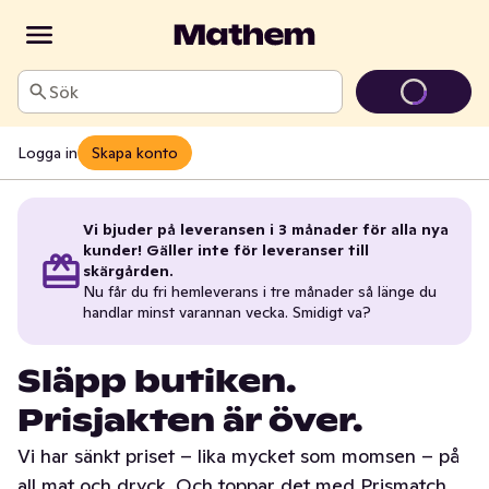
Sök
Logga in
Skapa konto
Vi bjuder på leveransen i 3 månader för alla nya
kunder! Gäller inte för leveranser till
skärgården.
Nu får du fri hemleverans i tre månader så länge du
handlar minst varannan vecka. Smidigt va?
Släpp butiken.
Prisjakten är över.
Vi har sänkt priset – lika mycket som momsen – på
all mat och dryck. Och toppar det med Prismatch