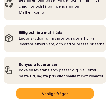
Beställ en pantpåse, fyll den och lämna till vår
chaufför och få pantpengarna på
Mathemkontot.
Billig och bra mat i låda
Lådor skyddar dina varor och gör att vi kan
leverera effektivare, och därför pressa priserna.
Schyssta leveranser
Boka en leverans som passar dig. Välj efter
bästa tid, lägsta pris eller snällast mot klimatet.
Vanliga frågor