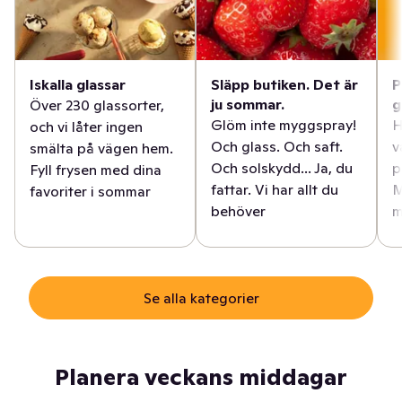
Iskalla glassar
Släpp butiken. Det är
P
ju sommar.
g
Över 230 glassorter,
Glöm inte myggspray!
H
och vi låter ingen
Och glass. Och saft.
v
smälta på vägen hem.
Och solskydd... Ja, du
p
Fyll frysen med dina
fattar. Vi har allt du
M
favoriter i sommar
behöver
m
Se alla kategorier
Planera veckans middagar