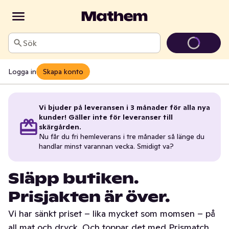
Sök
Logga in
Skapa konto
Vi bjuder på leveransen i 3 månader för alla nya
kunder! Gäller inte för leveranser till
skärgården.
Nu får du fri hemleverans i tre månader så länge du
handlar minst varannan vecka. Smidigt va?
Släpp butiken.
Prisjakten är över.
Vi har sänkt priset – lika mycket som momsen – på
all mat och dryck. Och toppar det med Prismatch