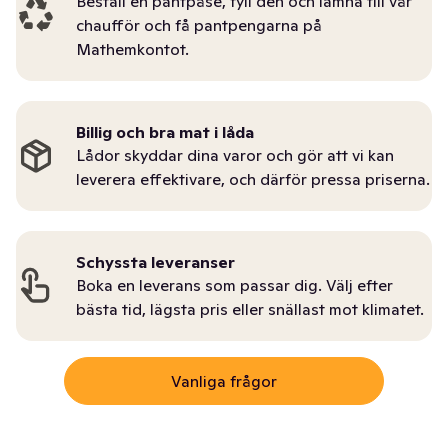
Beställ en pantpåse, fyll den och lämna till vår
chaufför och få pantpengarna på
Mathemkontot.
Billig och bra mat i låda
Lådor skyddar dina varor och gör att vi kan
leverera effektivare, och därför pressa priserna.
Schyssta leveranser
Boka en leverans som passar dig. Välj efter
bästa tid, lägsta pris eller snällast mot klimatet.
Vanliga frågor