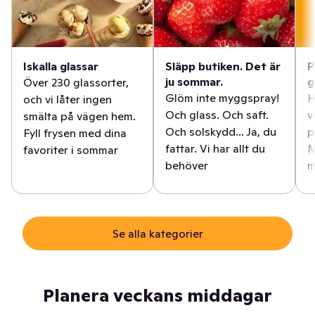
Iskalla glassar
Släpp butiken. Det är
P
ju sommar.
g
Över 230 glassorter,
Glöm inte myggspray!
H
och vi låter ingen
Och glass. Och saft.
v
smälta på vägen hem.
Och solskydd... Ja, du
p
Fyll frysen med dina
fattar. Vi har allt du
M
favoriter i sommar
behöver
m
Se alla kategorier
Planera veckans middagar