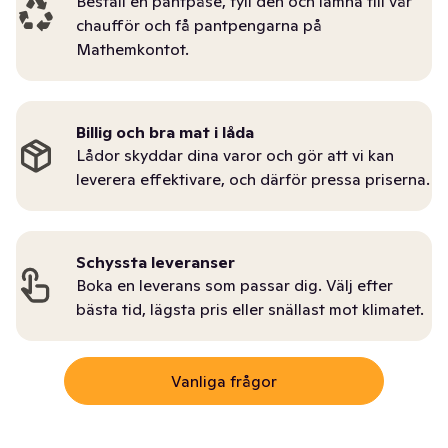
Beställ en pantpåse, fyll den och lämna till vår
chaufför och få pantpengarna på
Mathemkontot.
Billig och bra mat i låda
Lådor skyddar dina varor och gör att vi kan
leverera effektivare, och därför pressa priserna.
Schyssta leveranser
Boka en leverans som passar dig. Välj efter
bästa tid, lägsta pris eller snällast mot klimatet.
Vanliga frågor