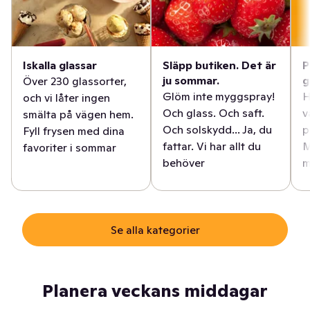
Iskalla glassar
Släpp butiken. Det är
P
ju sommar.
g
Över 230 glassorter,
Glöm inte myggspray!
H
och vi låter ingen
Och glass. Och saft.
v
smälta på vägen hem.
Och solskydd... Ja, du
p
Fyll frysen med dina
fattar. Vi har allt du
M
favoriter i sommar
behöver
m
Se alla kategorier
Planera veckans middagar