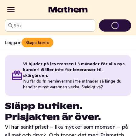
Sök
Logga in
Skapa konto
Vi bjuder på leveransen i 3 månader för alla nya
kunder! Gäller inte för leveranser till
skärgården.
Nu får du fri hemleverans i tre månader så länge du
handlar minst varannan vecka. Smidigt va?
Släpp butiken.
Prisjakten är över.
Vi har sänkt priset – lika mycket som momsen – på
all mat och dryck. Och toppar det med Prismatch