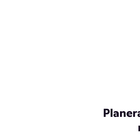
Över 230 glassorter, och vi
s
låter ingen smälta på vägen
Gl
hem. Fyll frysen med dina
gl
favoriter i sommar
so
al
Planer