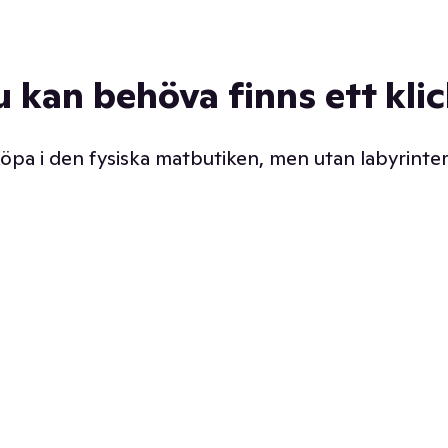
u kan behöva finns ett kli
 köpa i den fysiska matbutiken, men utan labyrinter
äpp butiken. Det är ju
Prismatch med garanti