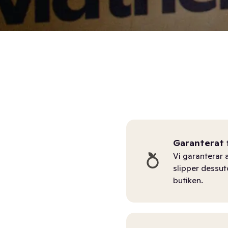
Garanterat 
Vi garanterar a
slipper dessu
butiken.