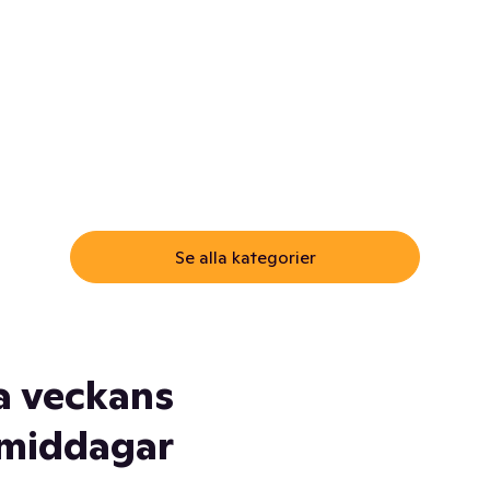
ommar.
Här får du samma varor till
samma lägsta pris som i
öm inte myggspray! Och
matbutiken. Men utan att g
ass. Och saft. Och
till matbutiken
lskydd... Ja, du fattar. Vi har
lt du behöver
Se alla kategorier
a veckans
middagar