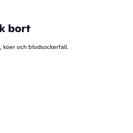
ck bort
, köer och blodsockerfall.
Vår delikatessdisk