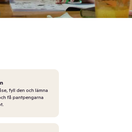
ån
åse, fyll den och lämna
r och få pantpengarna
t.