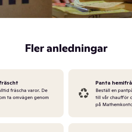
Fler anledningar
fräscht
Panta hemifr
lltid fräscha varor. De
Beställ en pantp
tom ta omvägen genom
till vår chauffö
på Mathemkonto