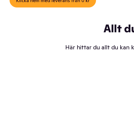
Klicka hem med leverans från 0 kr
Allt d
Här hittar du allt du kan
Iskalla glassar
Sl