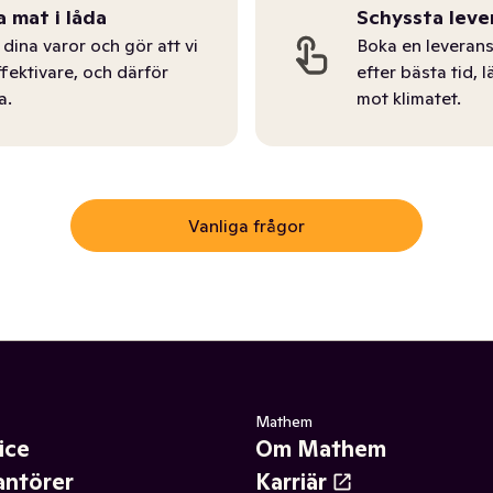
a mat i låda
Schyssta leve
dina varor och gör att vi
Boka en leverans
ffektivare, och därför
efter bästa tid, l
a.
mot klimatet.
Vanliga frågor
Mathem
ice
Om Mathem
antörer
Karriär