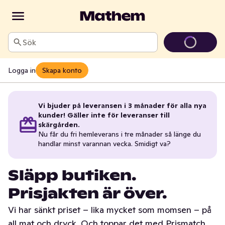
Sök
Logga in
Skapa konto
Vi bjuder på leveransen i 3 månader för alla nya
kunder! Gäller inte för leveranser till
skärgården.
Nu får du fri hemleverans i tre månader så länge du
handlar minst varannan vecka. Smidigt va?
Släpp butiken.
Prisjakten är över.
Vi har sänkt priset – lika mycket som momsen – på
all mat och dryck. Och toppar det med Prismatch