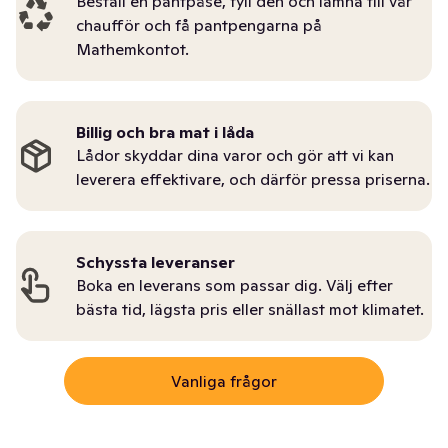
Beställ en pantpåse, fyll den och lämna till vår
chaufför och få pantpengarna på
Mathemkontot.
Billig och bra mat i låda
Lådor skyddar dina varor och gör att vi kan
leverera effektivare, och därför pressa priserna.
Schyssta leveranser
Boka en leverans som passar dig. Välj efter
bästa tid, lägsta pris eller snällast mot klimatet.
Vanliga frågor