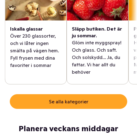
Iskalla glassar
Släpp butiken. Det är
P
ju sommar.
g
Över 230 glassorter,
Glöm inte myggspray!
H
och vi låter ingen
Och glass. Och saft.
v
smälta på vägen hem.
Och solskydd... Ja, du
p
Fyll frysen med dina
fattar. Vi har allt du
M
favoriter i sommar
behöver
m
Se alla kategorier
Planera veckans middagar