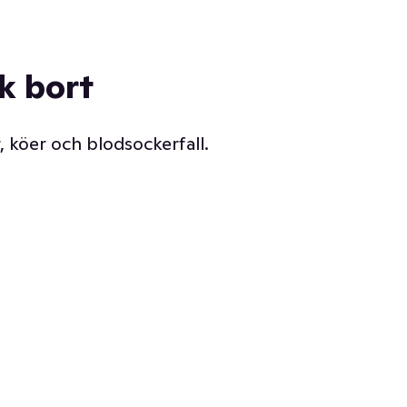
ck bort
, köer och blodsockerfall.
Vår delikatessdisk