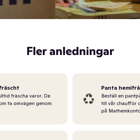
Fler anledningar
fräscht
Panta hemifr
lltid fräscha varor. De
Beställ en pantp
tom ta omvägen genom
till vår chauffö
på Mathemkonto