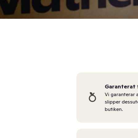
Garanterat 
Vi garanterar a
slipper dessu
butiken.