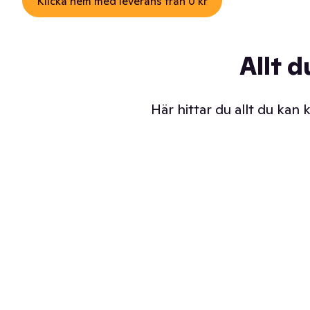
Klicka hem med leverans från 0 kr
Allt d
Här hittar du allt du kan
Iskalla glassar
Sl