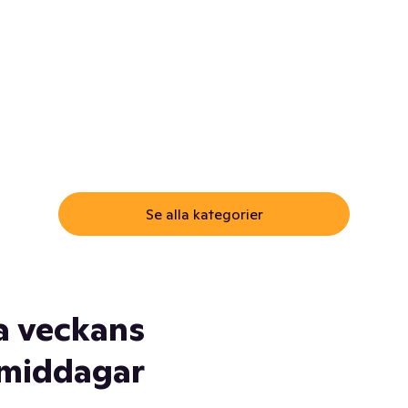
ommar.
Här får du samma varor till
samma lägsta pris som i
öm inte myggspray! Och
matbutiken. Men utan att g
ass. Och saft. Och
till matbutiken
lskydd... Ja, du fattar. Vi har
lt du behöver
Se alla kategorier
a veckans
middagar