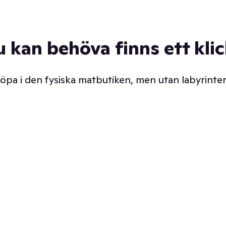
u kan behöva finns ett kli
 köpa i den fysiska matbutiken, men utan labyrinter
äpp butiken. Det är ju
Prismatch med garanti