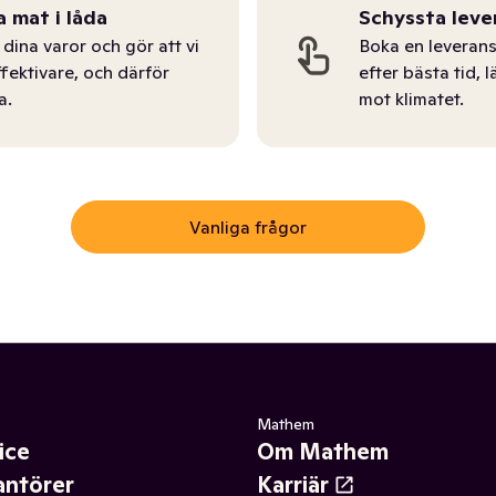
a mat i låda
Schyssta leve
dina varor och gör att vi
Boka en leverans
ffektivare, och därför
efter bästa tid, l
a.
mot klimatet.
Vanliga frågor
Mathem
ice
Om Mathem
antörer
Karriär