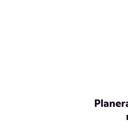
Över 230 glassorter, och vi
s
låter ingen smälta på vägen
Gl
hem. Fyll frysen med dina
gl
favoriter i sommar
so
al
Planer