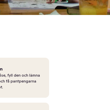
ån
åse, fyll den och lämna
r och få pantpengarna
t.