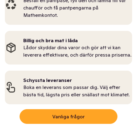
Beställ en pantpåse, fyll den och lämna till vår
chaufför och få pantpengarna på
Mathemkontot.
Billig och bra mat i låda
Lådor skyddar dina varor och gör att vi kan
leverera effektivare, och därför pressa priserna.
Schyssta leveranser
Boka en leverans som passar dig. Välj efter
bästa tid, lägsta pris eller snällast mot klimatet.
Vanliga frågor