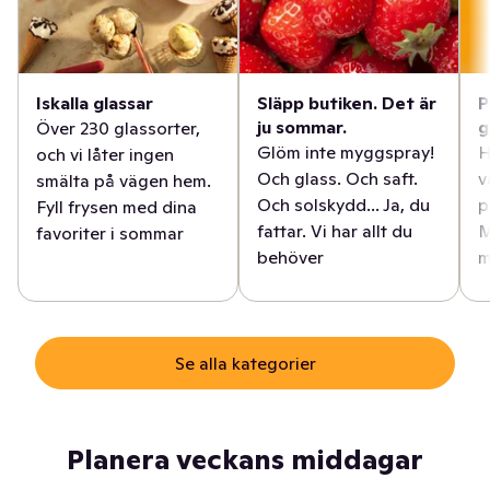
Iskalla glassar
Släpp butiken. Det är
P
ju sommar.
g
Över 230 glassorter,
Glöm inte myggspray!
H
och vi låter ingen
Och glass. Och saft.
v
smälta på vägen hem.
Och solskydd... Ja, du
p
Fyll frysen med dina
fattar. Vi har allt du
M
favoriter i sommar
behöver
m
Se alla kategorier
Planera veckans middagar