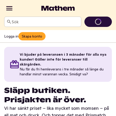
Sök
Logga in
Skapa konto
Vi bjuder på leveransen i 3 månader för alla nya
kunder! Gäller inte för leveranser till
skärgården.
Nu får du fri hemleverans i tre månader så länge du
handlar minst varannan vecka. Smidigt va?
Släpp butiken.
Prisjakten är över.
Vi har sänkt priset – lika mycket som momsen – på
all mat och dryck. Och toppar det med Prismatch