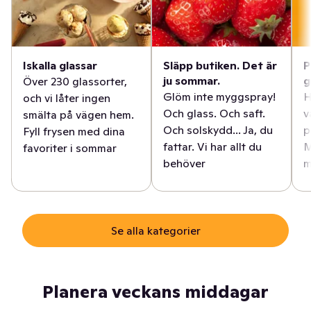
Iskalla glassar
Släpp butiken. Det är
P
ju sommar.
g
Över 230 glassorter,
Glöm inte myggspray!
H
och vi låter ingen
Och glass. Och saft.
v
smälta på vägen hem.
Och solskydd... Ja, du
p
Fyll frysen med dina
fattar. Vi har allt du
M
favoriter i sommar
behöver
m
Se alla kategorier
Planera veckans middagar