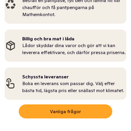
Beställ en pantpåse, fyll den och lämna till vår
chaufför och få pantpengarna på
Mathemkontot.
Billig och bra mat i låda
Lådor skyddar dina varor och gör att vi kan
leverera effektivare, och därför pressa priserna.
Schyssta leveranser
Boka en leverans som passar dig. Välj efter
bästa tid, lägsta pris eller snällast mot klimatet.
Vanliga frågor