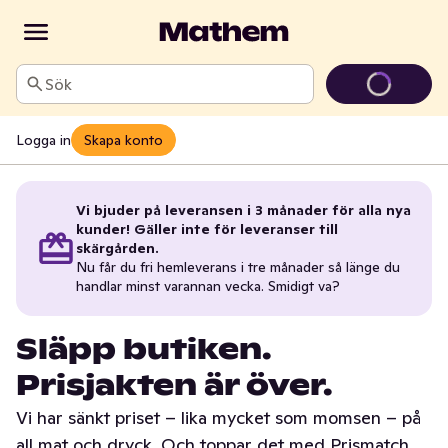
Sök
Logga in
Skapa konto
Vi bjuder på leveransen i 3 månader för alla nya
kunder! Gäller inte för leveranser till
skärgården.
Nu får du fri hemleverans i tre månader så länge du
handlar minst varannan vecka. Smidigt va?
Släpp butiken.
Prisjakten är över.
Vi har sänkt priset – lika mycket som momsen – på
all mat och dryck. Och toppar det med Prismatch