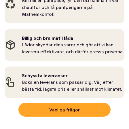
Beställ en pantpåse, fyll den och lämna till vår
chaufför och få pantpengarna på
Mathemkontot.
Billig och bra mat i låda
Lådor skyddar dina varor och gör att vi kan
leverera effektivare, och därför pressa priserna.
Schyssta leveranser
Boka en leverans som passar dig. Välj efter
bästa tid, lägsta pris eller snällast mot klimatet.
Vanliga frågor