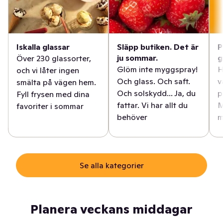
Iskalla glassar
Släpp butiken. Det är
P
ju sommar.
g
Över 230 glassorter,
Glöm inte myggspray!
H
och vi låter ingen
Och glass. Och saft.
v
smälta på vägen hem.
Och solskydd... Ja, du
p
Fyll frysen med dina
fattar. Vi har allt du
M
favoriter i sommar
behöver
m
Se alla kategorier
Planera veckans middagar