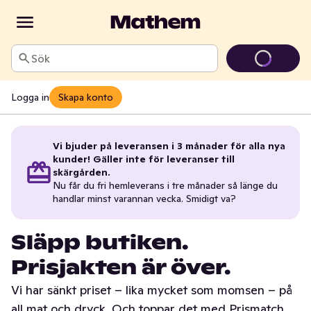
Sök
Logga in
Skapa konto
Vi bjuder på leveransen i 3 månader för alla nya
kunder! Gäller inte för leveranser till
skärgården.
Nu får du fri hemleverans i tre månader så länge du
handlar minst varannan vecka. Smidigt va?
Släpp butiken.
Prisjakten är över.
Vi har sänkt priset – lika mycket som momsen – på
all mat och dryck. Och toppar det med Prismatch