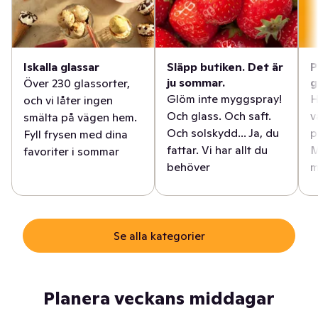
Iskalla glassar
Släpp butiken. Det är
P
ju sommar.
g
Över 230 glassorter,
Glöm inte myggspray!
H
och vi låter ingen
Och glass. Och saft.
v
smälta på vägen hem.
Och solskydd... Ja, du
p
Fyll frysen med dina
fattar. Vi har allt du
M
favoriter i sommar
behöver
m
Se alla kategorier
Planera veckans middagar