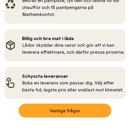
Beställ en pantpåse, fyll den och lämna till vår
chaufför och få pantpengarna på
Mathemkontot.
Billig och bra mat i låda
Lådor skyddar dina varor och gör att vi kan
leverera effektivare, och därför pressa priserna.
Schyssta leveranser
Boka en leverans som passar dig. Välj efter
bästa tid, lägsta pris eller snällast mot klimatet.
Vanliga frågor