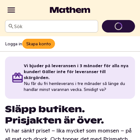
Sök
Logga in
Skapa konto
Vi bjuder på leveransen i 3 månader för alla nya
kunder! Gäller inte för leveranser till
skärgården.
Nu får du fri hemleverans i tre månader så länge du
handlar minst varannan vecka. Smidigt va?
Släpp butiken.
Prisjakten är över.
Vi har sänkt priset – lika mycket som momsen – på
all mat och dryck. Och toppar det med Prismatch