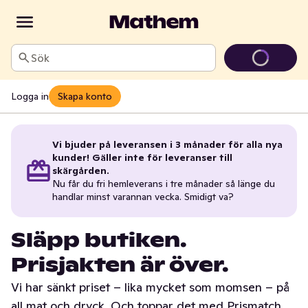
Sök
Logga in
Skapa konto
Vi bjuder på leveransen i 3 månader för alla nya
kunder! Gäller inte för leveranser till
skärgården.
Nu får du fri hemleverans i tre månader så länge du
handlar minst varannan vecka. Smidigt va?
Släpp butiken.
Prisjakten är över.
Vi har sänkt priset – lika mycket som momsen – på
all mat och dryck. Och toppar det med Prismatch