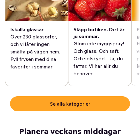
Iskalla glassar
Släpp butiken. Det är
P
ju sommar.
g
Över 230 glassorter,
Glöm inte myggspray!
H
och vi låter ingen
Och glass. Och saft.
v
smälta på vägen hem.
Och solskydd... Ja, du
p
Fyll frysen med dina
fattar. Vi har allt du
M
favoriter i sommar
behöver
m
Se alla kategorier
Planera veckans middagar