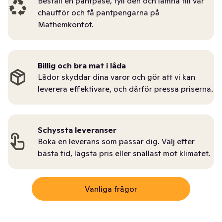
Beställ en pantpåse, fyll den och lämna till vår
chaufför och få pantpengarna på
Mathemkontot.
Billig och bra mat i låda
Lådor skyddar dina varor och gör att vi kan
leverera effektivare, och därför pressa priserna.
Schyssta leveranser
Boka en leverans som passar dig. Välj efter
bästa tid, lägsta pris eller snällast mot klimatet.
Vanliga frågor