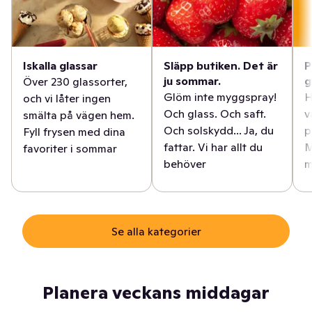
Iskalla glassar
Släpp butiken. Det är
P
ju sommar.
g
Över 230 glassorter,
Glöm inte myggspray!
H
och vi låter ingen
Och glass. Och saft.
v
smälta på vägen hem.
Och solskydd... Ja, du
p
Fyll frysen med dina
fattar. Vi har allt du
M
favoriter i sommar
behöver
m
Se alla kategorier
Planera veckans middagar