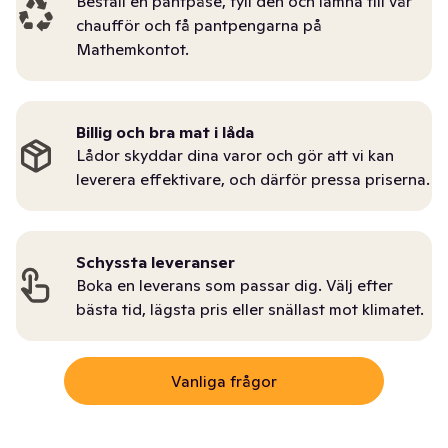
Beställ en pantpåse, fyll den och lämna till vår
chaufför och få pantpengarna på
Mathemkontot.
Billig och bra mat i låda
Lådor skyddar dina varor och gör att vi kan
leverera effektivare, och därför pressa priserna.
Schyssta leveranser
Boka en leverans som passar dig. Välj efter
bästa tid, lägsta pris eller snällast mot klimatet.
Vanliga frågor