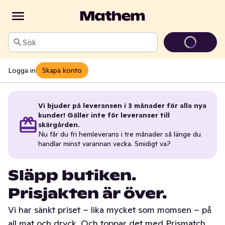
Sök
Logga in
Skapa konto
Vi bjuder på leveransen i 3 månader för alla nya
kunder! Gäller inte för leveranser till
skärgården.
Nu får du fri hemleverans i tre månader så länge du
handlar minst varannan vecka. Smidigt va?
Släpp butiken.
Prisjakten är över.
Vi har sänkt priset – lika mycket som momsen – på
all mat och dryck. Och toppar det med Prismatch