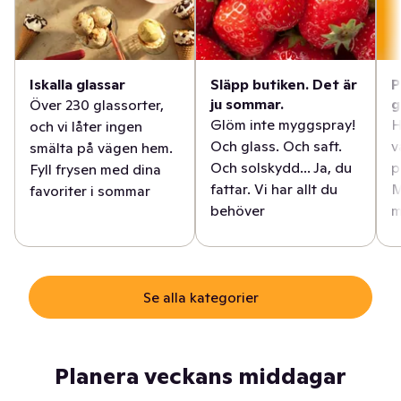
Iskalla glassar
Släpp butiken. Det är
P
ju sommar.
g
Över 230 glassorter,
Glöm inte myggspray!
H
och vi låter ingen
Och glass. Och saft.
v
smälta på vägen hem.
Och solskydd... Ja, du
p
Fyll frysen med dina
fattar. Vi har allt du
M
favoriter i sommar
behöver
m
Se alla kategorier
Planera veckans middagar