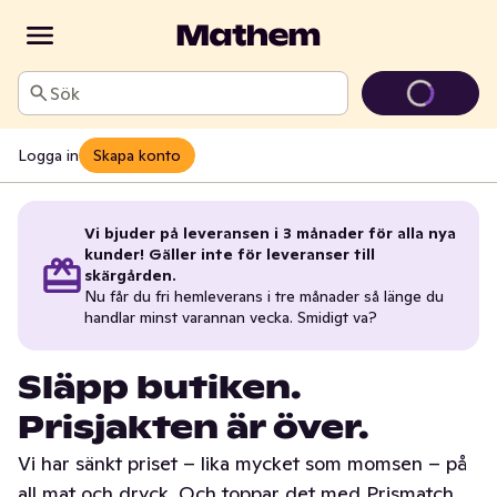
Sök
Logga in
Skapa konto
Vi bjuder på leveransen i 3 månader för alla nya
kunder! Gäller inte för leveranser till
skärgården.
Nu får du fri hemleverans i tre månader så länge du
handlar minst varannan vecka. Smidigt va?
Släpp butiken.
Prisjakten är över.
Vi har sänkt priset – lika mycket som momsen – på
all mat och dryck. Och toppar det med Prismatch