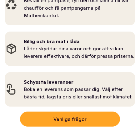
Beställ en pantpåse, fyll den och lämna till vår
chaufför och få pantpengarna på
Mathemkontot.
Billig och bra mat i låda
Lådor skyddar dina varor och gör att vi kan
leverera effektivare, och därför pressa priserna.
Schyssta leveranser
Boka en leverans som passar dig. Välj efter
bästa tid, lägsta pris eller snällast mot klimatet.
Vanliga frågor