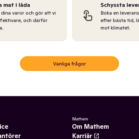
a mat i låda
Schyssta leve
dina varor och gör att vi
Boka en leverans
ffektivare, och därför
efter bästa tid, l
a.
mot klimatet.
Vanliga frågor
Mathem
ice
Om Mathem
antörer
Karriär