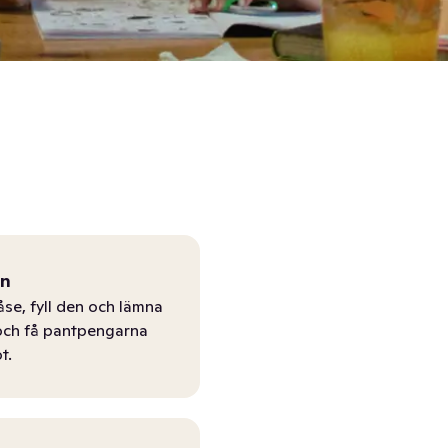
ån
åse, fyll den och lämna
r och få pantpengarna
t.