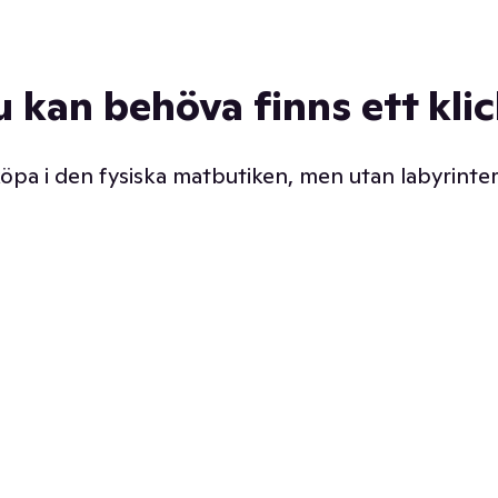
u kan behöva finns ett kli
 köpa i den fysiska matbutiken, men utan labyrinter
äpp butiken. Det är ju
Prismatch med garanti