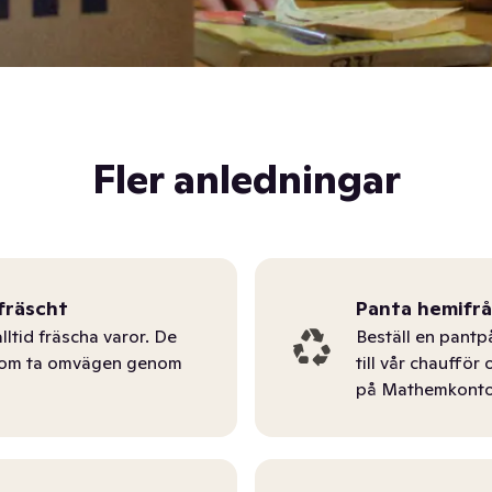
Fler anledningar
fräscht
Panta hemifr
lltid fräscha varor. De
Beställ en pantp
tom ta omvägen genom
till vår chauffö
på Mathemkonto