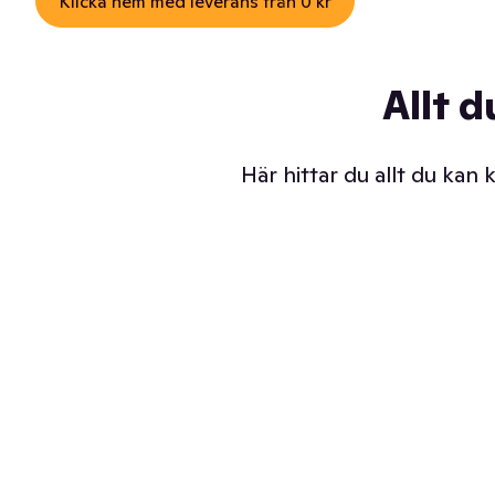
Klicka hem med leverans från 0 kr
Allt d
Här hittar du allt du kan
Iskalla glassar
Sl