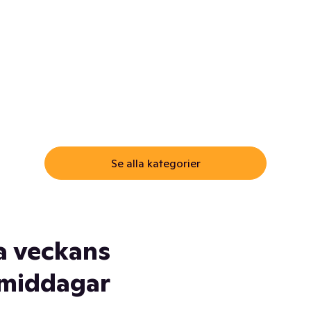
ommar.
Här får du samma varor till
samma lägsta pris som i
öm inte myggspray! Och
matbutiken. Men utan att g
ass. Och saft. Och
till matbutiken
lskydd... Ja, du fattar. Vi har
lt du behöver
Se alla kategorier
a veckans
middagar