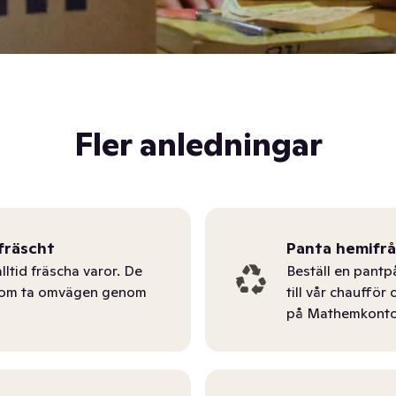
Fler anledningar
fräscht
Panta hemifr
lltid fräscha varor. De
Beställ en pantp
tom ta omvägen genom
till vår chauffö
på Mathemkonto