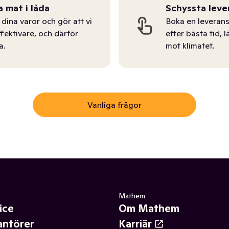
a mat i låda
Schyssta leve
dina varor och gör att vi
Boka en leverans
ffektivare, och därför
efter bästa tid, l
a.
mot klimatet.
Vanliga frågor
Mathem
ice
Om Mathem
antörer
Karriär