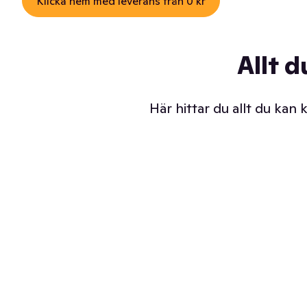
Klicka hem med leverans från 0 kr
Allt d
Här hittar du allt du kan
Iskalla glassar
Sl