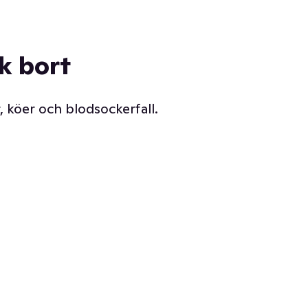
ck bort
, köer och blodsockerfall.
Vår delikatessdisk