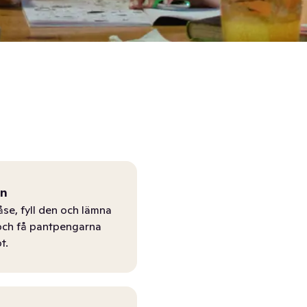
ån
åse, fyll den och lämna
r och få pantpengarna
t.