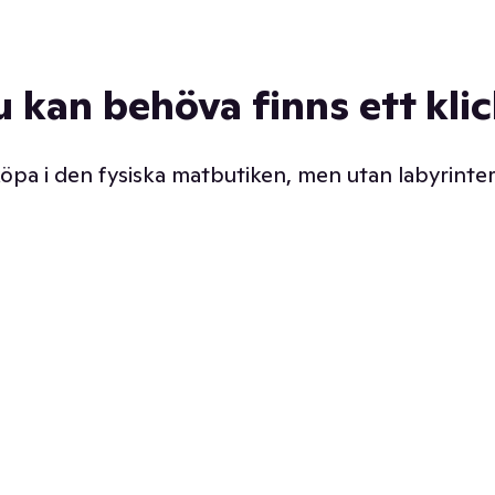
u kan behöva finns ett kli
 köpa i den fysiska matbutiken, men utan labyrinter
äpp butiken. Det är ju
Prismatch med garanti