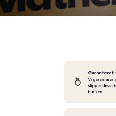
Garanterat 
Vi garanterar a
slipper dessu
butiken.