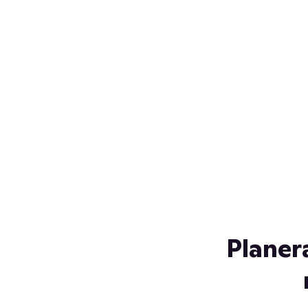
Över 230 glassorter, och vi
s
låter ingen smälta på vägen
Gl
hem. Fyll frysen med dina
gl
favoriter i sommar
so
al
Planer