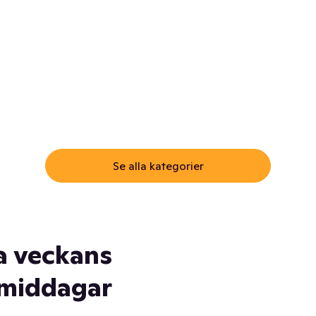
ommar.
Här får du samma varor till
samma lägsta pris som i
öm inte myggspray! Och
matbutiken. Men utan att g
ass. Och saft. Och
till matbutiken
lskydd... Ja, du fattar. Vi har
lt du behöver
Se alla kategorier
a veckans
middagar