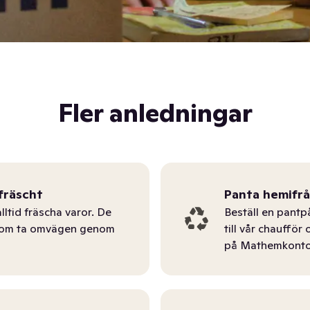
Fler anledningar
fräscht
Panta hemifr
lltid fräscha varor. De
Beställ en pantp
tom ta omvägen genom
till vår chauffö
på Mathemkonto