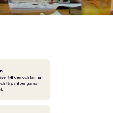
ån
åse, fyll den och lämna
r och få pantpengarna
t.