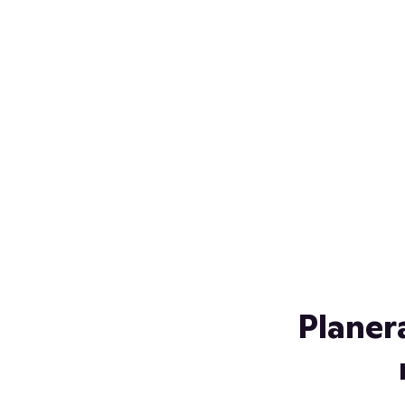
Över 230 glassorter, och vi
s
låter ingen smälta på vägen
Gl
hem. Fyll frysen med dina
gl
favoriter i sommar
so
al
Planer