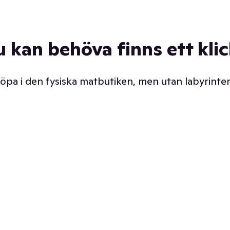
u kan behöva finns ett kli
 köpa i den fysiska matbutiken, men utan labyrinter
äpp butiken. Det är ju
Prismatch med garanti