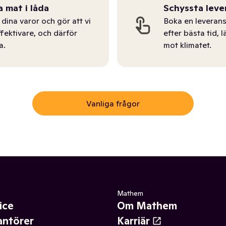
a mat i låda
Schyssta leve
dina varor och gör att vi
Boka en leverans
ffektivare, och därför
efter bästa tid, l
a.
mot klimatet.
Vanliga frågor
Mathem
ice
Om Mathem
antörer
Karriär