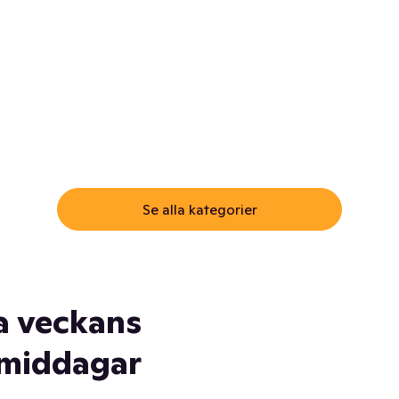
ommar.
Här får du samma varor till
samma lägsta pris som i
öm inte myggspray! Och
matbutiken. Men utan att g
ass. Och saft. Och
till matbutiken
lskydd... Ja, du fattar. Vi har
lt du behöver
Se alla kategorier
a veckans
middagar