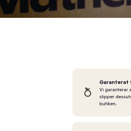
Garanterat 
Vi garanterar a
slipper dessu
butiken.