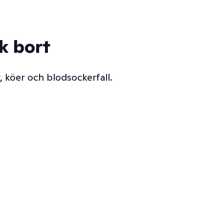
ck bort
, köer och blodsockerfall.
Vår delikatessdisk