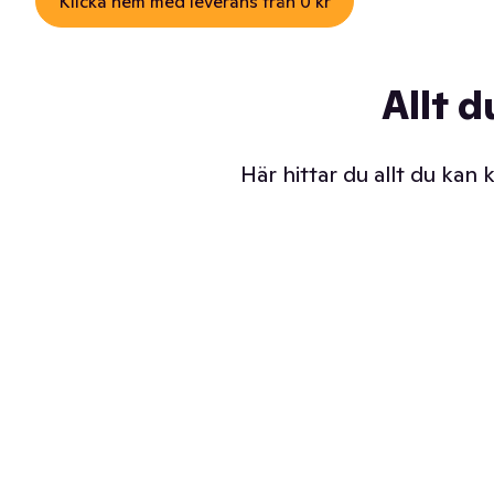
Klicka hem med leverans från 0 kr
Allt d
Här hittar du allt du kan
Iskalla glassar
Sl