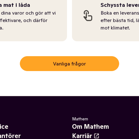
a mat i låda
Schyssta leve
dina varor och gör att vi
Boka en leverans
ffektivare, och därför
efter bästa tid, l
a.
mot klimatet.
Vanliga frågor
Mathem
ice
Om Mathem
antörer
Karriär