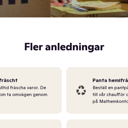
Fler anledningar
fräscht
Panta hemifr
lltid fräscha varor. De
Beställ en pantp
tom ta omvägen genom
till vår chauffö
på Mathemkonto