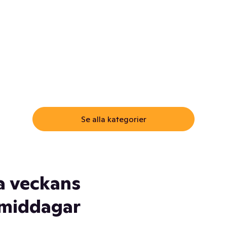
ommar.
Här får du samma varor till
samma lägsta pris som i
öm inte myggspray! Och
matbutiken. Men utan att g
ass. Och saft. Och
till matbutiken
lskydd... Ja, du fattar. Vi har
lt du behöver
Se alla kategorier
a veckans
middagar