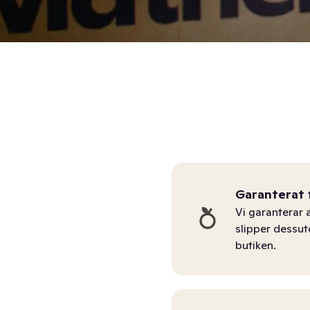
Garanterat 
Vi garanterar a
slipper dessu
butiken.