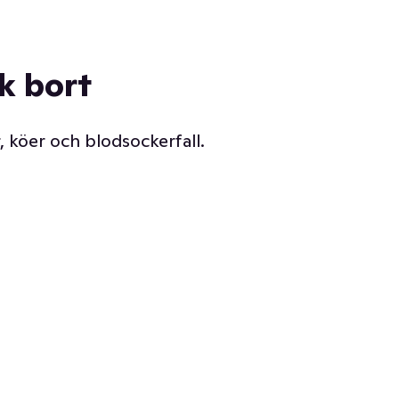
ck bort
, köer och blodsockerfall.
Vår delikatessdisk