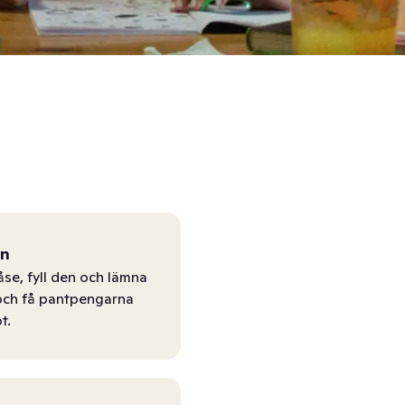
ån
åse, fyll den och lämna
r och få pantpengarna
t.