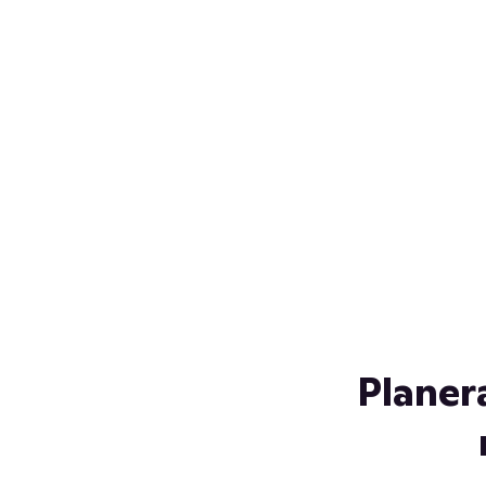
Över 230 glassorter, och vi
s
låter ingen smälta på vägen
Gl
hem. Fyll frysen med dina
gl
favoriter i sommar
so
al
Planer