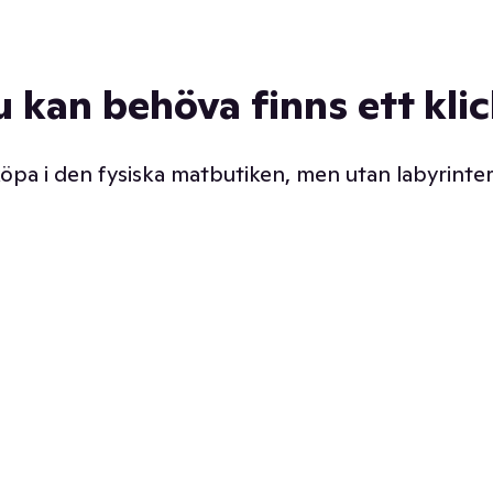
u kan behöva finns ett kli
 köpa i den fysiska matbutiken, men utan labyrinter
äpp butiken. Det är ju
Prismatch med garanti