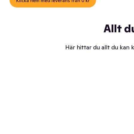
Klicka hem med leverans från 0 kr
Allt d
Här hittar du allt du kan
Iskalla glassar
Sl