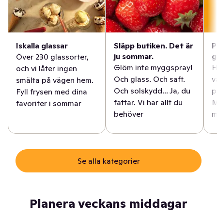
Iskalla glassar
Släpp butiken. Det är
P
ju sommar.
g
Över 230 glassorter,
Glöm inte myggspray!
H
och vi låter ingen
Och glass. Och saft.
v
smälta på vägen hem.
Och solskydd... Ja, du
p
Fyll frysen med dina
fattar. Vi har allt du
M
favoriter i sommar
behöver
m
Se alla kategorier
Planera veckans middagar