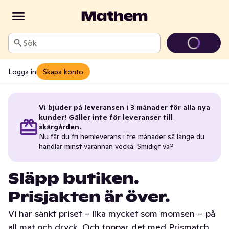
Sök
Logga in
Skapa konto
Vi bjuder på leveransen i 3 månader för alla nya
kunder! Gäller inte för leveranser till
skärgården.
Nu får du fri hemleverans i tre månader så länge du
handlar minst varannan vecka. Smidigt va?
Släpp butiken.
Prisjakten är över.
Vi har sänkt priset – lika mycket som momsen – på
all mat och dryck. Och toppar det med Prismatch