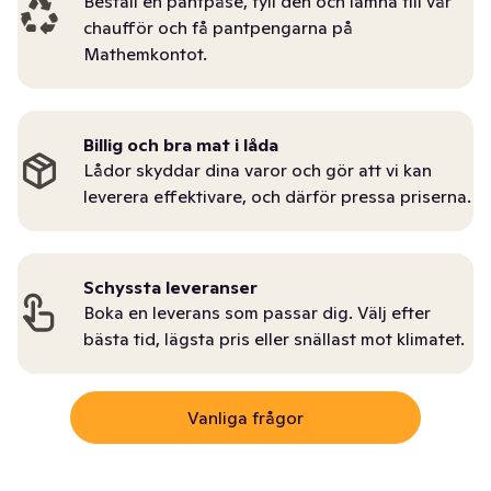
Beställ en pantpåse, fyll den och lämna till vår
chaufför och få pantpengarna på
Mathemkontot.
Billig och bra mat i låda
Lådor skyddar dina varor och gör att vi kan
leverera effektivare, och därför pressa priserna.
Schyssta leveranser
Boka en leverans som passar dig. Välj efter
bästa tid, lägsta pris eller snällast mot klimatet.
Vanliga frågor