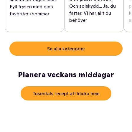
Och solskydd... Ja, du
p
Fyll frysen med dina
fattar. Vi har allt du
M
favoriter i sommar
behöver
m
Se alla kategorier
Planera veckans middagar
Tusentals recept att klicka hem