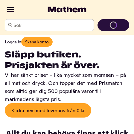
Sök
Logga in
Skapa konto
Släpp butiken.
Prisjakten är över.
Vi har sänkt priset – lika mycket som momsen – på
all mat och dryck. Och toppar det med Prismatch
som alltid ger dig 500 populära varor till
marknadens lägsta pris.
Klicka hem med leverans från 0 kr
Allt du kan behöva finns ett klick