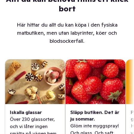
bort
Här hittar du allt du kan köpa i den fysiska
matbutiken, men utan labyrinter, köer och
blodsockerfall.
Iskalla glassar
Släpp butiken. Det är
P
ju sommar.
g
Över 230 glassorter,
Glöm inte myggspray!
H
och vi låter ingen
Och glass. Och saft.
v
smälta på vägen hem.