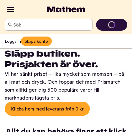
Sök
Logga in
Skapa konto
Släpp butiken.
Prisjakten är över.
Vi har sänkt priset – lika mycket som momsen – på
all mat och dryck. Och toppar det med Prismatch
som alltid ger dig 500 populära varor till
marknadens lägsta pris.
Klicka hem med leverans från 0 kr
Allt du kan behöva finns ett klick