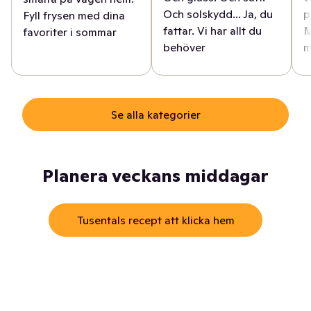
Och solskydd... Ja, du
p
Fyll frysen med dina
fattar. Vi har allt du
M
favoriter i sommar
behöver
m
Se alla kategorier
Planera veckans middagar
Tusentals recept att klicka hem