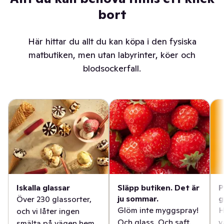
bort
Här hittar du allt du kan köpa i den fysiska
matbutiken, men utan labyrinter, köer och
blodsockerfall.
Iskalla glassar
Släpp butiken. Det är
P
ju sommar.
g
Över 230 glassorter,
Glöm inte myggspray!
H
och vi låter ingen
Och glass. Och saft.
v
smälta på vägen hem.