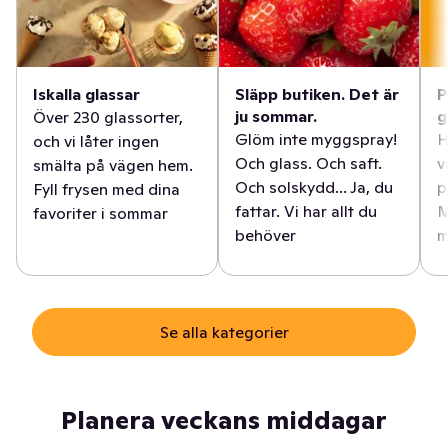
Iskalla glassar
Släpp butiken. Det är
P
ju sommar.
g
Över 230 glassorter,
Glöm inte myggspray!
H
och vi låter ingen
Och glass. Och saft.
v
smälta på vägen hem.
Och solskydd... Ja, du
p
Fyll frysen med dina
fattar. Vi har allt du
M
favoriter i sommar
behöver
m
Se alla kategorier
Planera veckans middagar