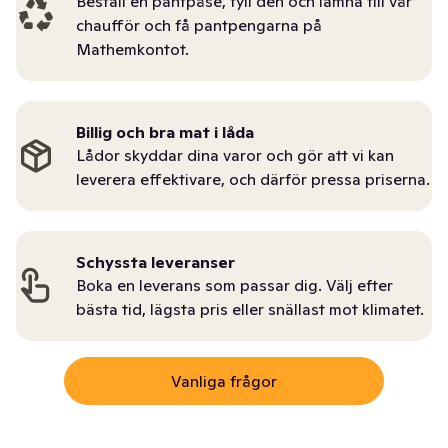
Beställ en pantpåse, fyll den och lämna till vår
chaufför och få pantpengarna på
Mathemkontot.
Billig och bra mat i låda
Lådor skyddar dina varor och gör att vi kan
leverera effektivare, och därför pressa priserna.
Schyssta leveranser
Boka en leverans som passar dig. Välj efter
bästa tid, lägsta pris eller snällast mot klimatet.
Vanliga frågor