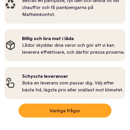
Beställ en pantpåse, fyll den och lämna till vår
chaufför och få pantpengarna på
Mathemkontot.
Billig och bra mat i låda
Lådor skyddar dina varor och gör att vi kan
leverera effektivare, och därför pressa priserna.
Schyssta leveranser
Boka en leverans som passar dig. Välj efter
bästa tid, lägsta pris eller snällast mot klimatet.
Vanliga frågor