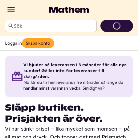
Sök
Logga in
Skapa konto
Vi bjuder på leveransen i 3 månader för alla nya
kunder! Gäller inte för leveranser till
skärgården.
Nu får du fri hemleverans i tre månader så länge du
handlar minst varannan vecka. Smidigt va?
Släpp butiken.
Prisjakten är över.
Vi har sänkt priset – lika mycket som momsen – på
all mat och dryck. Och toppar det med Prismatch