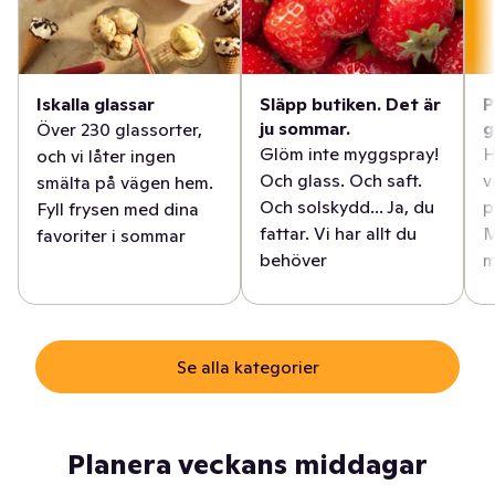
Iskalla glassar
Släpp butiken. Det är
P
ju sommar.
g
Över 230 glassorter,
Glöm inte myggspray!
H
och vi låter ingen
Och glass. Och saft.
v
smälta på vägen hem.
Och solskydd... Ja, du
p
Fyll frysen med dina
fattar. Vi har allt du
M
favoriter i sommar
behöver
m
Se alla kategorier
Planera veckans middagar