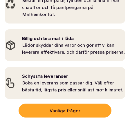
Beställ en pantpåse, fyll den och lämna till vår
chaufför och få pantpengarna på
Mathemkontot.
Billig och bra mat i låda
Lådor skyddar dina varor och gör att vi kan
leverera effektivare, och därför pressa priserna.
Schyssta leveranser
Boka en leverans som passar dig. Välj efter
bästa tid, lägsta pris eller snällast mot klimatet.
Vanliga frågor