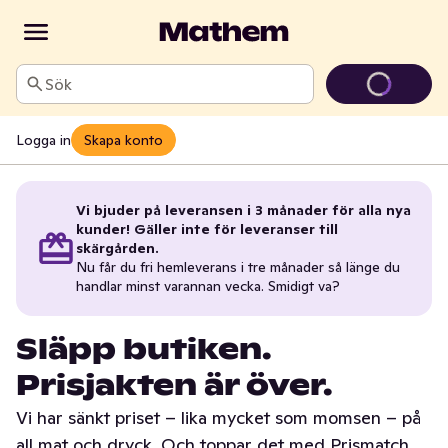
Sök
Logga in
Skapa konto
Vi bjuder på leveransen i 3 månader för alla nya
kunder! Gäller inte för leveranser till
skärgården.
Nu får du fri hemleverans i tre månader så länge du
handlar minst varannan vecka. Smidigt va?
Släpp butiken.
Prisjakten är över.
Vi har sänkt priset – lika mycket som momsen – på
all mat och dryck. Och toppar det med Prismatch