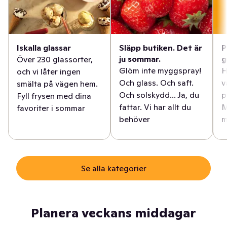
Iskalla glassar
Släpp butiken. Det är
P
ju sommar.
g
Över 230 glassorter,
Glöm inte myggspray!
H
och vi låter ingen
Och glass. Och saft.
v
smälta på vägen hem.
Och solskydd... Ja, du
p
Fyll frysen med dina
fattar. Vi har allt du
M
favoriter i sommar
behöver
m
Se alla kategorier
Planera veckans middagar