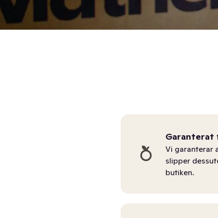
Garanterat 
Vi garanterar a
slipper dessu
butiken.