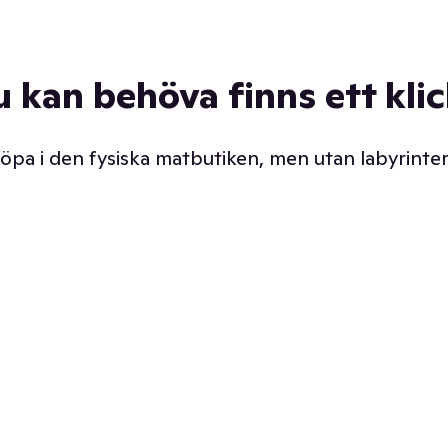
u kan behöva finns ett kli
 köpa i den fysiska matbutiken, men utan labyrinter
äpp butiken. Det är ju
Prismatch med garanti