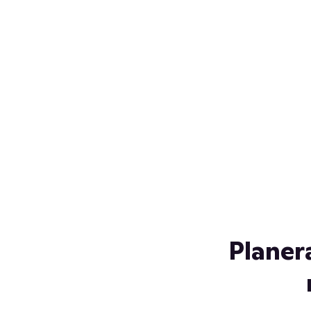
Över 230 glassorter, och vi
s
låter ingen smälta på vägen
Gl
hem. Fyll frysen med dina
gl
favoriter i sommar
so
al
Planer