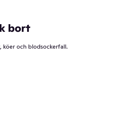
ck bort
, köer och blodsockerfall.
Vår delikatessdisk