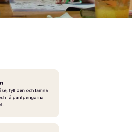
ån
åse, fyll den och lämna
r och få pantpengarna
t.