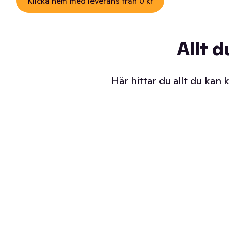
Klicka hem med leverans från 0 kr
Allt d
Här hittar du allt du kan
Iskalla glassar
Sl