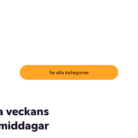
ommar.
Här får du samma varor till
samma lägsta pris som i
öm inte myggspray! Och
matbutiken. Men utan att g
ass. Och saft. Och
till matbutiken
lskydd... Ja, du fattar. Vi har
lt du behöver
Se alla kategorier
a veckans
middagar