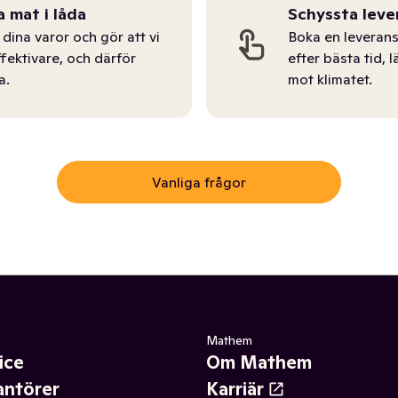
a mat i låda
Schyssta leve
dina varor och gör att vi
Boka en leverans
ffektivare, och därför
efter bästa tid, l
a.
mot klimatet.
Vanliga frågor
Mathem
ice
Om Mathem
antörer
Karriär