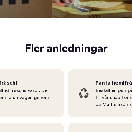
Fler anledningar
fräscht
Panta hemifr
lltid fräscha varor. De
Beställ en pantp
tom ta omvägen genom
till vår chauffö
på Mathemkonto