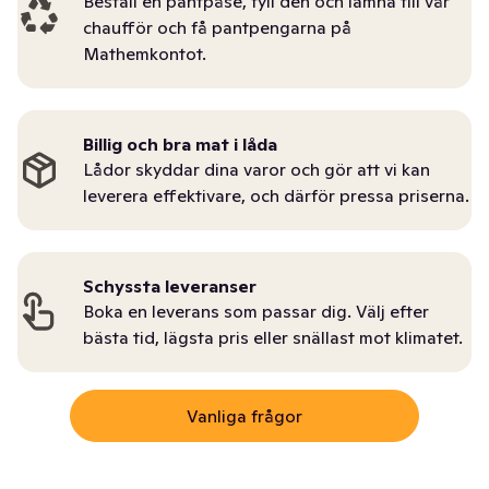
Beställ en pantpåse, fyll den och lämna till vår
chaufför och få pantpengarna på
Mathemkontot.
Billig och bra mat i låda
Lådor skyddar dina varor och gör att vi kan
leverera effektivare, och därför pressa priserna.
Schyssta leveranser
Boka en leverans som passar dig. Välj efter
bästa tid, lägsta pris eller snällast mot klimatet.
Vanliga frågor