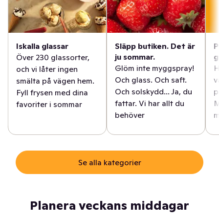
Iskalla glassar
Släpp butiken. Det är
P
ju sommar.
g
Över 230 glassorter,
Glöm inte myggspray!
H
och vi låter ingen
Och glass. Och saft.
v
smälta på vägen hem.
Och solskydd... Ja, du
p
Fyll frysen med dina
fattar. Vi har allt du
M
favoriter i sommar
behöver
m
Se alla kategorier
Planera veckans middagar