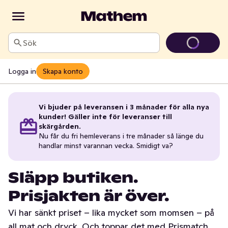
Sök
Logga in
Skapa konto
Vi bjuder på leveransen i 3 månader för alla nya
kunder! Gäller inte för leveranser till
skärgården.
Nu får du fri hemleverans i tre månader så länge du
handlar minst varannan vecka. Smidigt va?
Släpp butiken.
Prisjakten är över.
Vi har sänkt priset – lika mycket som momsen – på
all mat och dryck. Och toppar det med Prismatch