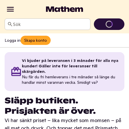
Sök
Logga in
Skapa konto
Vi bjuder på leveransen i 3 månader för alla nya
kunder! Gäller inte för leveranser till
skärgården.
Nu får du fri hemleverans i tre månader så länge du
handlar minst varannan vecka. Smidigt va?
Släpp butiken.
Prisjakten är över.
Vi har sänkt priset – lika mycket som momsen – på
all mat och dryck. Och toppar det med Prismatch