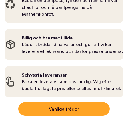
Beställ en pantpåse, fyll den och lämna till vår
chaufför och få pantpengarna på
Mathemkontot.
Billig och bra mat i låda
Lådor skyddar dina varor och gör att vi kan
leverera effektivare, och därför pressa priserna.
Schyssta leveranser
Boka en leverans som passar dig. Välj efter
bästa tid, lägsta pris eller snällast mot klimatet.
Vanliga frågor