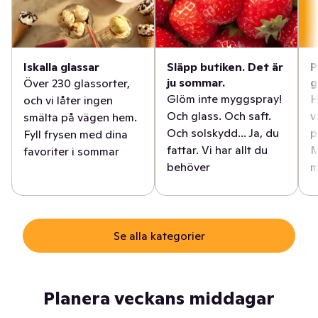
Iskalla glassar
Släpp butiken. Det är
P
ju sommar.
g
Över 230 glassorter,
Glöm inte myggspray!
H
och vi låter ingen
Och glass. Och saft.
v
smälta på vägen hem.
Och solskydd... Ja, du
p
Fyll frysen med dina
fattar. Vi har allt du
M
favoriter i sommar
behöver
m
Se alla kategorier
Planera veckans middagar