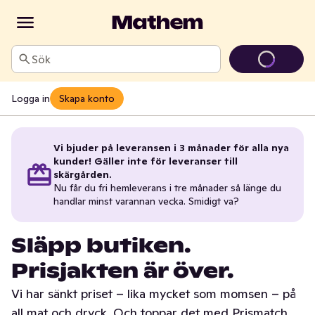
Sök
Logga in
Skapa konto
Vi bjuder på leveransen i 3 månader för alla nya
kunder! Gäller inte för leveranser till
skärgården.
Nu får du fri hemleverans i tre månader så länge du
handlar minst varannan vecka. Smidigt va?
Släpp butiken.
Prisjakten är över.
Vi har sänkt priset – lika mycket som momsen – på
all mat och dryck. Och toppar det med Prismatch