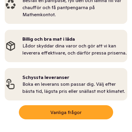
Beställ en pantpåse, fyll den och lämna till vår
chaufför och få pantpengarna på
Mathemkontot.
Billig och bra mat i låda
Lådor skyddar dina varor och gör att vi kan
leverera effektivare, och därför pressa priserna.
Schyssta leveranser
Boka en leverans som passar dig. Välj efter
bästa tid, lägsta pris eller snällast mot klimatet.
Vanliga frågor