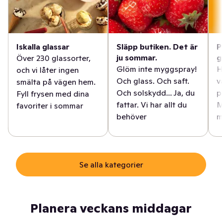
Iskalla glassar
Släpp butiken. Det är
P
ju sommar.
g
Över 230 glassorter,
Glöm inte myggspray!
H
och vi låter ingen
Och glass. Och saft.
v
smälta på vägen hem.
Och solskydd... Ja, du
p
Fyll frysen med dina
fattar. Vi har allt du
M
favoriter i sommar
behöver
m
Se alla kategorier
Planera veckans middagar